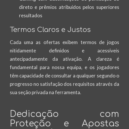
direto e prêmios atribuídos pelos superiores
resultados
Termos Claros e Justos
Cada uma as ofertas exibem termos de jogos
nitidamente definidos e acessíveis
antecipadamente da ativação. A clareza é
fundamental para nossa equipa, e os jogadores
têm capacidade de consultar a qualquer segundo o
progresso no satisfação dos requisitos através da
sua seção privada na ferramenta.
Dedicação com
Proteção e Apostas