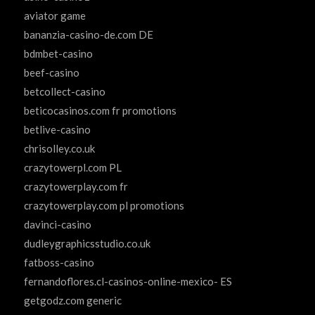
aviator game
bananzia-casino-de.com DE
bdmbet-casino
beef-casino
betcollect-casino
beticocasinos.com fr promotions
betlive-casino
chrisolley.co.uk
crazytowerpl.com PL
crazytowerplay.com fr
crazytowerplay.com pl promotions
davinci-casino
dudleygraphicsstudio.co.uk
fatboss-casino
fernandoflores.cl-casinos-online-mexico- ES
getgodz.com generic