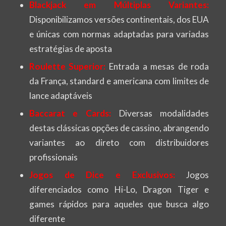
Blackjack em Múltiplas Variantes:
Disponibilizamos versões continentais, dos EUA
e únicas com normas adaptadas para variadas
estratégias de aposta
Roulette Superior:
Entrada a mesas de roda
da França, standard e americana com limites de
lance adaptáveis
Baccarat e Cards:
Diversas modalidades
destas clássicas opções de cassino, abrangendo
variantes ao direto com distribuidores
profissionais
Jogos de Dice e Exclusivos:
Jogos
diferenciados como Hi-Lo, Dragon Tiger e
games rápidos para aqueles que busca algo
diferente