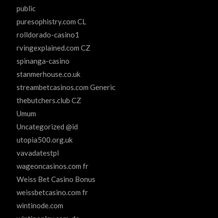
public
puresophistry.com CL
rolldorado-casino1
rvingexplained.com CZ
spinanga-casino
stanmerhouse.co.uk
streambetcasinos.com Generic
thebutchers.club CZ
Umum
Uncategorized @id
utopia500.org.uk
vavadatestpl
wageoncasinos.com fr
Weiss Bet Casino Bonus
weissbetcasino.com fr
wintinode.com