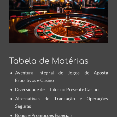
Tabela de Matérias
Aventura Integral de Jogos de Aposta
Esportivos e Casino
Diversidade de Títulos no Presente Casino
Alternativas de Transação e Operações
Seguras
Bônus e Promoções Especiais