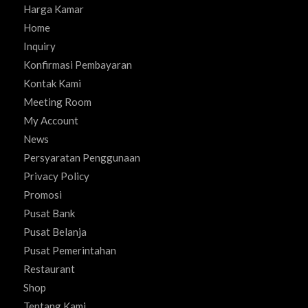
Harga Kamar
Home
Inquiry
Konfirmasi Pembayaran
Kontak Kami
Meeting Room
My Account
News
Persyaratan Penggunaan
Privacy Policy
Promosi
Pusat Bank
Pusat Belanja
Pusat Pemerintahan
Restaurant
Shop
Tentang Kami