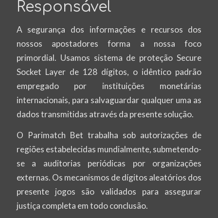
Responsável
A segurança dos informações e recursos dos
nossos apostadores forma a nossa foco
primordial. Usamos sistema de proteção Secure
Socket Layer de 128 dígitos, o idêntico padrão
empregado por instituições monetárias
internacionais, para salvaguardar qualquer uma as
dados transmitidas através da presente solução.
O Parimatch Bet trabalha sob autorizações de
regiões estabelecidas mundialmente, submetendo-
se a auditorias periódicas por organizações
externas. Os mecanismos de dígitos aleatórios dos
presente jogos são validados para assegurar
justiça completa em todo conclusão.