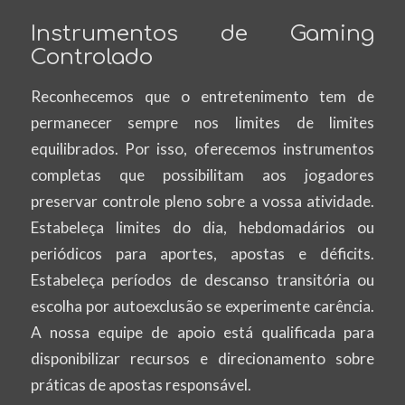
Instrumentos de Gaming
Controlado
Reconhecemos que o entretenimento tem de
permanecer sempre nos limites de limites
equilibrados. Por isso, oferecemos instrumentos
completas que possibilitam aos jogadores
preservar controle pleno sobre a vossa atividade.
Estabeleça limites do dia, hebdomadários ou
periódicos para aportes, apostas e déficits.
Estabeleça períodos de descanso transitória ou
escolha por autoexclusão se experimente carência.
A nossa equipe de apoio está qualificada para
disponibilizar recursos e direcionamento sobre
práticas de apostas responsável.