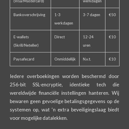
(Visa/Mastercard)
werkdagen
Bankoverschrijving
1-3
3-7 dagen
€50
werkdagen
E-wallets
Direct
12-24
€10
(Skrill/Neteller)
uren
Paysafecard
Onmiddellijk
N.v.t.
€10
Iedere overboekingen worden beschermd door
256-bit SSL-encryptie, identieke tech die
wereldwijde financiële instellingen hanteren. Wij
bewaren geen gevoelige betalingsgegevens op de
systemen op, wat ‘n extra beveiligingslaag biedt
voor mogelijke datalekken.