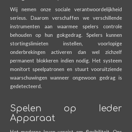
Wij nemen onze sociale verantwoordelijkheid
serieus. Daarom verschaffen we verschillende
instrumenten aan waarmee spelers controle
behouden op hun gokgedrag. Spelers kunnen
stortingslimieten instellen, voorlopige
onderbrekingen activeren dan wel zichzelf
permanent blokkeren indien nodig. Het systeem
monitort speelpatronen en stuurt vooruitziende
waarschuwingen wanneer ongewoon gedrag is
gedetecteerd.
Spelen op Ieder
Apparaat
Het moderne leven vereist om flexibiliteit. Ons