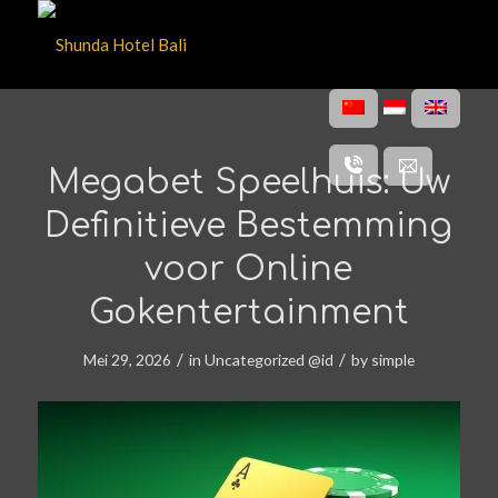
Megabet Speelhuis: Uw
Definitieve Bestemming
voor Online
Gokentertainment
/
/
Mei 29, 2026
in
Uncategorized @id
by
simple