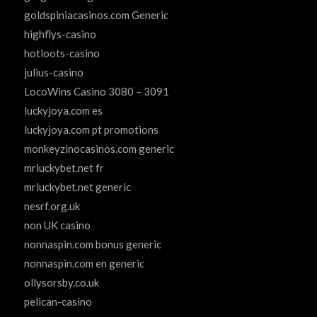
goldspiniacasinos.com Generic
highflys-casino
hotloots-casino
julius-casino
LocoWins Casino 3080 – 3091
luckyjoya.com es
luckyjoya.com pt promotions
monkeyzinocasinos.com generic
mrluckybet.net fr
mrluckybet.net generic
nesrf.org.uk
non UK casino
nonnaspin.com bonus generic
nonnaspin.com en generic
ollysorsby.co.uk
pelican-casino