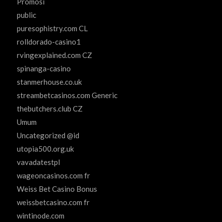
Promosi
public
puresophistry.com CL
rolldorado-casino1
rvingexplained.com CZ
spinanga-casino
stanmerhouse.co.uk
streambetcasinos.com Generic
thebutchers.club CZ
Umum
Uncategorized @id
utopia500.org.uk
vavadatestpl
wageoncasinos.com fr
Weiss Bet Casino Bonus
weissbetcasino.com fr
wintinode.com