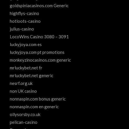
goldspiniacasinos.com Generic
highflys-casino
hotloots-casino
julius-casino
LocoWins Casino 3080 – 3091
luckyjoya.com es
luckyjoya.com pt promotions
monkeyzinocasinos.com generic
mrluckybet.net fr
mrluckybet.net generic
nesrf.org.uk
non UK casino
nonnaspin.com bonus generic
nonnaspin.com en generic
ollysorsby.co.uk
pelican-casino