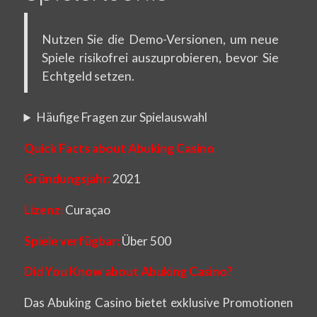
Nutzen Sie die Demo-Versionen, um neue
Spiele risikofrei auszuprobieren, bevor Sie
Echtgeld setzen.
Häufige Fragen zur Spielauswahl
Quick Facts about Abuking Casino
Gründungsjahr:
2021
Lizenz:
Curaçao
Spiele verfügbar:
Über 500
Did You Know about Abuking Casino?
Das Abuking Casino bietet exklusive Promotionen