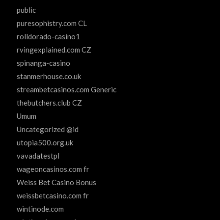
public
puresophistry.com CL
rolldorado-casino1
rvingexplained.com CZ
spinanga-casino
stanmerhouse.co.uk
streambetcasinos.com Generic
thebutchers.club CZ
Umum
Uncategorized @id
utopia500.org.uk
vavadatestpl
wageoncasinos.com fr
Weiss Bet Casino Bonus
weissbetcasino.com fr
wintinode.com