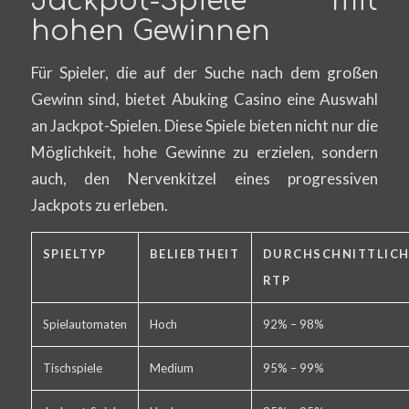
Jackpot-Spiele mit
hohen Gewinnen
Für Spieler, die auf der Suche nach dem großen
Gewinn sind, bietet Abuking Casino eine Auswahl
an Jackpot-Spielen. Diese Spiele bieten nicht nur die
Möglichkeit, hohe Gewinne zu erzielen, sondern
auch, den Nervenkitzel eines progressiven
Jackpots zu erleben.
SPIELTYP
BELIEBTHEIT
DURCHSCHNITTLICH
RTP
Spielautomaten
Hoch
92% – 98%
Tischspiele
Medium
95% – 99%