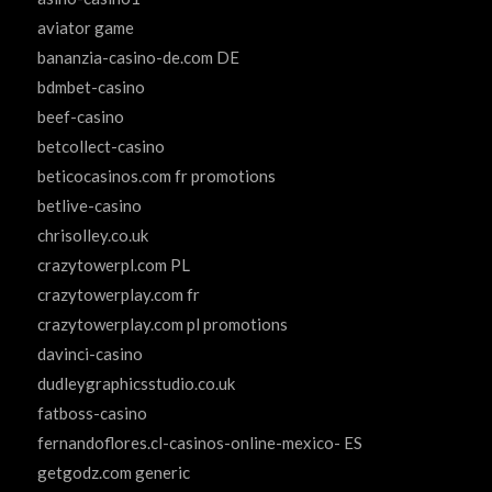
aviator game
bananzia-casino-de.com DE
bdmbet-casino
beef-casino
betcollect-casino
beticocasinos.com fr promotions
betlive-casino
chrisolley.co.uk
crazytowerpl.com PL
crazytowerplay.com fr
crazytowerplay.com pl promotions
davinci-casino
dudleygraphicsstudio.co.uk
fatboss-casino
fernandoflores.cl-casinos-online-mexico- ES
getgodz.com generic