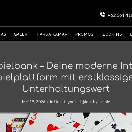
+62 361 41
TAS
GALERI
HARGA KAMAR
PROMOSI
BOOKING
pielbank – Deine moderne Int
ielplattform mit erstklassi
Unterhaltungswert
/
/
Mei 19, 2026
in
Uncategorized @id
by
simple