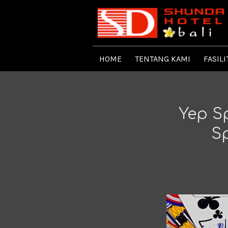
HOME
TENTANG KAMI
FASILI
Yep S
Sp