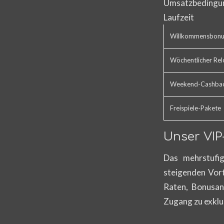
Umsatzbedingu
Laufzeit
Willkommensbonu
Wöchentlicher Re
Weekend-Cashba
Freispiele-Pakete
Unser VIP
Das mehrstufi
steigenden Vort
Raten, Bonusan
Zugang zu exklu