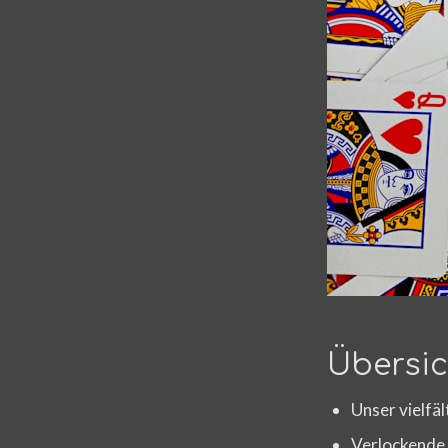
Übersic
Unser vielfä
Verlockende