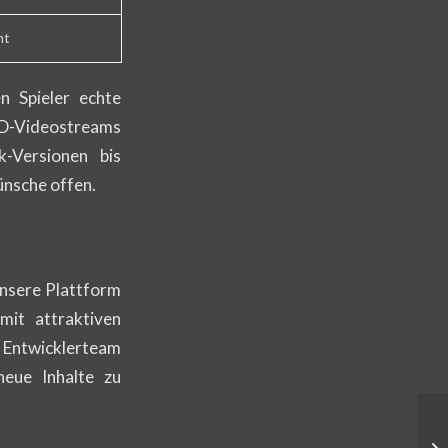
nt
n Spieler echte
HD-Videostreams
k-Versionen bis
ünsche offen.
 unsere Plattform
mit attraktiven
 Entwicklerteam
neue Inhalte zu
9K
Ca