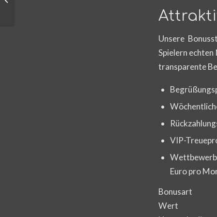
Serwisie Gier Nowoczesnej Generacji
Attrakt
Unsere Bonusst
Spielern echten
transparente Be
Begrüßungspa
Wöchentliche
Rückzahlungs
VIP-Treuepr
Wettbewerbe 
Euro pro Mo
Bonusart
Wert