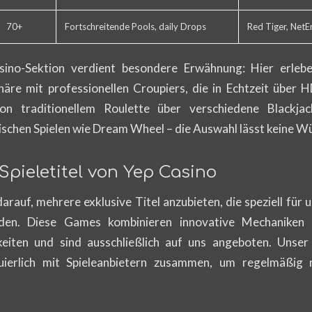
70+
Fortschreitende Pools, daily Drops
Red Tiger, NetE
sino-Sektion verdient besondere Erwähnung: Hier erlebe
äre mit professionellen Croupiers, die in Echtzeit über 
Von traditionellem Roulette über verschiedene Blackjac
tischen Spielen wie Dream Wheel – die Auswahl lässt keine W
Spieletitel von Yep Casino
arauf, mehrere exklusive Titel anzubieten, die speziell für
den. Diese Games kombinieren innovative Mechaniken 
eiten und sind ausschließlich auf uns angeboten. Unser
nuierlich mit Spieleanbietern zusammen, um regelmäßig 