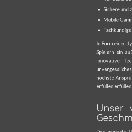
Sichere und 
Mobile Gami
Fachkundige
In Form einer dy
Spielern ein a
innovative Tec
unvergessliche
höchste Ansprüc
erfüllen erfülle
Unser v
Geschm
Das zentrale H