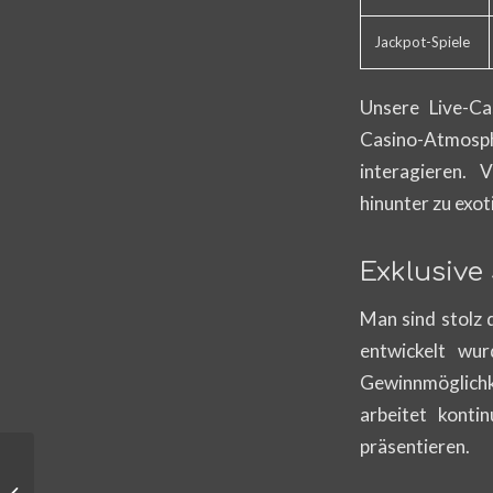
Jackpot-Spiele
Unsere Live-Ca
Casino-Atmosph
interagieren. 
hinunter zu exo
Exklusive 
Man sind stolz d
entwickelt wur
Gewinnmöglichk
arbeitet konti
präsentieren.
Westace – Pełny Poradnik po