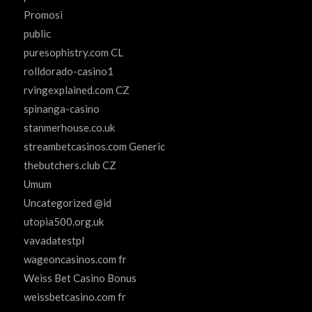
Promosi
public
puresophistry.com CL
rolldorado-casino1
rvingexplained.com CZ
spinanga-casino
stanmerhouse.co.uk
streambetcasinos.com Generic
thebutchers.club CZ
Umum
Uncategorized @id
utopia500.org.uk
vavadatestpl
wageoncasinos.com fr
Weiss Bet Casino Bonus
weissbetcasino.com fr