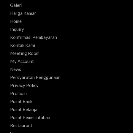
Galeri
Harga Kamar
Home
Inquiry
Konfirmasi Pembayaran
Kontak Kami
Meeting Room
My Account
News
Persyaratan Penggunaan
Privacy Policy
Promosi
Pusat Bank
Pusat Belanja
Pusat Pemerintahan
Restaurant