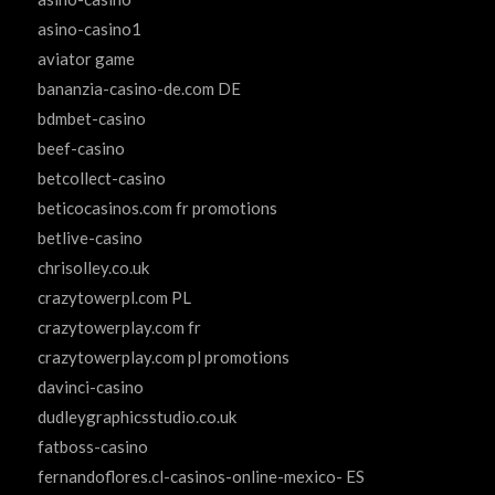
asino-casino1
aviator game
bananzia-casino-de.com DE
bdmbet-casino
beef-casino
betcollect-casino
beticocasinos.com fr promotions
betlive-casino
chrisolley.co.uk
crazytowerpl.com PL
crazytowerplay.com fr
crazytowerplay.com pl promotions
davinci-casino
dudleygraphicsstudio.co.uk
fatboss-casino
fernandoflores.cl-casinos-online-mexico- ES