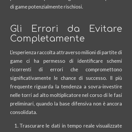
di game potenzialmente rischiosi.
Gli Errori da Evitare
Completamente
L’esperienza raccolta attraverso milioni di partite di
game ci ha permesso di identificare schemi
ricorrenti di errori che compromettono
significativamente le chance di successo. Il più
frequente riguarda la tendenza a sovra-investire
nelle torri ad alto moltiplicatore nel corso di le fasi
preliminari, quando la base difensiva non è ancora
consolidata.
Trascurare le dati in tempo reale visualizzate