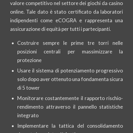
valore competitivo nel settore dei giochi da casino
online. Tale dato è stato certificato da laboratori
indipendenti come eCOGRA e rappresenta una
assicurazione di equità per tutti i partecipanti.
Costruire sempre le prime tre torri nelle
posizioni centrali per massimizzare la
protezione
Usare il sistema di potenziamento progressivo
solo dopo aver ottenuto una fondamenta sicura
di 5 tower
Monitorare costantemente il rapporto rischio-
rendimento attraverso il pannello statistiche
integrato
Implementare la tattica del consolidamento