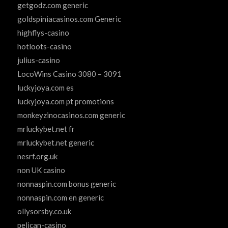
getgodz.com generic
goldspiniacasinos.com Generic
highflys-casino
hotloots-casino
julius-casino
LocoWins Casino 3080 – 3091
luckyjoya.com es
luckyjoya.com pt promotions
monkeyzinocasinos.com generic
mrluckybet.net fr
mrluckybet.net generic
nesrf.org.uk
non UK casino
nonnaspin.com bonus generic
nonnaspin.com en generic
ollysorsby.co.uk
pelican-casino