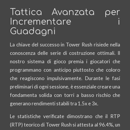
Tattica Avanzata per
Incrementare i
Guadagni
La chiave del successo in Tower Rush risiede nella
conoscenza delle serie di costruzione ottimali. Il
nostro sistema di gioco premia i giocatori che
programmano con anticipo piuttosto che coloro
che reagiscono impulsivamente. Durante le fasi
preliminari di ogni sessione, è essenziale creare una
fondamenta solida con torri a basso rischio che
generano rendimenti stabili tra 1.5x e 3x.
Le statistiche verificate dimostrano che il RTP
(RTP) teorico di Tower Rush si attesta al 96.4%, un