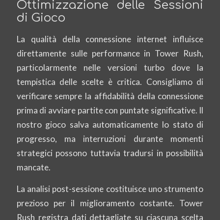
Ottimizzazione delle Sessioni
di Gioco
La qualità della connessione internet influisce
direttamente sulle performance in Tower Rush,
particolarmente nelle versioni turbo dove la
tempistica delle scelte è critica. Consigliamo di
verificare sempre la affidabilità della connessione
prima di avviare partite con puntate significative. Il
nostro gioco salva automaticamente lo stato di
progresso, ma interruzioni durante momenti
strategici possono tuttavia tradursi in possibilità
mancate.
La analisi post-sessione costituisce uno strumento
prezioso per il miglioramento costante. Tower
Rush registra dati dettagliate su ciascuna scelta