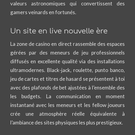
valeurs astronomiques qui convertissent des
gamers veinards en fortunés.
Un site en live nouvelle ère
La zone de casino en direct rassemble des espaces
gérées par des meneurs de jeu professionnels
diffusés en excellente qualité via des installations
ultramodernes. Black-jack, roulette, punto banco,
jeu de cartes et titres de hasard se présentent à toi
avec des plafonds de bet ajustées à l’ensemble des
les budgets. La communication en moment
instantané avec les meneurs et les fellow joueurs
crée une atmosphère réelle équivalente à
l’ambiance des sites physiques les plus prestigieux.