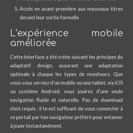
Accès en avant-première aux nouveaux titres
devant leur sortie formelle
L’expérience mobile
améliorée
Cette interface a été créée suivant les principes du
adaptatif design, assurant une adaptation
optimale à chaque les types de moniteurs. Que
vous vous serviez d’un mobile ou une tablet, via iOS
ou système Android, vous jouirez d’une seule
navigation fluide et naturelle. Pas de download
n’est requis : il te est suffisant de vous connecter à
ce portail par ton navigateur préféré pour entamer
à jouer instantanément.