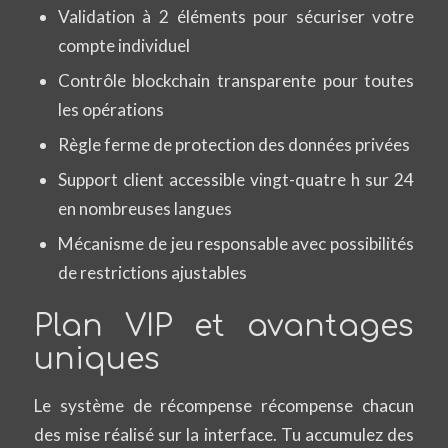
Validation à 2 éléments pour sécuriser votre
compte individuel
Contrôle blockchain transparente pour toutes
les opérations
Règle ferme de protection des données privées
Support client accessible vingt-quatre h sur 24
en nombreuses langues
Mécanisme de jeu responsable avec possibilités
de restrictions ajustables
Plan VIP et avantages
uniques
Le système de récompense récompense chacun
des mise réalisé sur la interface. Tu accumulez des