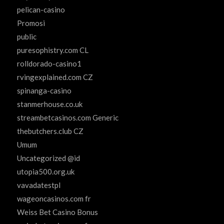
pelican-casino
Promosi
public
puresophistry.com CL
rolldorado-casino1
rvingexplained.com CZ
spinanga-casino
stanmerhouse.co.uk
streambetcasinos.com Generic
thebutchers.club CZ
Umum
Uncategorized @id
utopia500.org.uk
vavadatestpl
wageoncasinos.com fr
Weiss Bet Casino Bonus