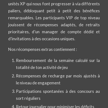
unités XP qui nous font progresser à via différents
paliers, débloquant petit à petit des bénéfices
remarquables. Les participants VIP de top niveau
jouissent de récompenses adaptés, de retraits
prioritaires, d’un manager de compte dédié et
d’invitations à des occasions uniques.
Nos récompenses extras contiennent :
Remboursement de la semaine calculé sur la
totalité de ton activité de jeu
Récompenses de recharge par mois ajustés à
le niveau de engagement
Participations spontanées à des concours au
sort réguliers
Retour journalier pour minimiser les déficits