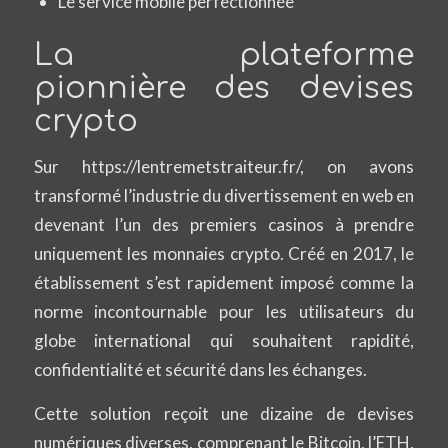
Le service mobile perfectionnée
La plateforme
pionnière des devises
crypto
Sur
https://lentremetstraiteur.fr/
, on avons
transformé l’industrie du divertissement en web en
devenant l’un des premiers casinos à prendre
uniquement les monnaies crypto. Créé en 2017, le
établissement s’est rapidement imposé comme la
norme incontournable pour les utilisateurs du
globe international qui souhaitent rapidité,
confidentialité et sécurité dans les échanges.
Cette solution reçoit une dizaine de devises
numériques diverses, comprenant le Bitcoin, l’ETH,