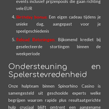
events inclusief prijzenpools die gaan richting
vele EUR
Birthday bonus:
Een eigen cadeau tijdens je
unieke dag, aangepast voor je
speelgeschiedenis
Reload Beloningen:
Bijkomend krediet bij
geselecteerde stortingen binnen de
weekperiode
Ondersteuning en
Spelerstevredenheid
Onze hulpteam binnen Spinorhino Casino is
samengesteld uit geschoolde experts welke
begrijpen waarom rapide plus resultaatgerichte
hulp cruciaal blijft omtrent een aangename