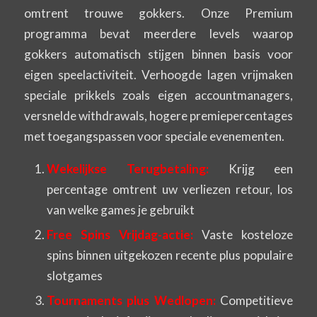
omtrent trouwe gokkers. Onze Premium
programma bevat meerdere levels waarop
gokkers automatisch stijgen binnen basis voor
eigen speelactiviteit. Verhoogde lagen vrijmaken
speciale prikkels zoals eigen accountmanagers,
versnelde withdrawals, hogere premiepercentages
met toegangspassen voor speciale evenementen.
Wekelijkse Terugbetaling:
Krijg een
percentage omtrent uw verliezen retour, los
van welke games je gebruikt
Free Spins Vrijdag-actie:
Vaste kosteloze
spins binnen uitgekozen recente plus populaire
slotgames
Tournaments plus Wedlopen:
Competitieve