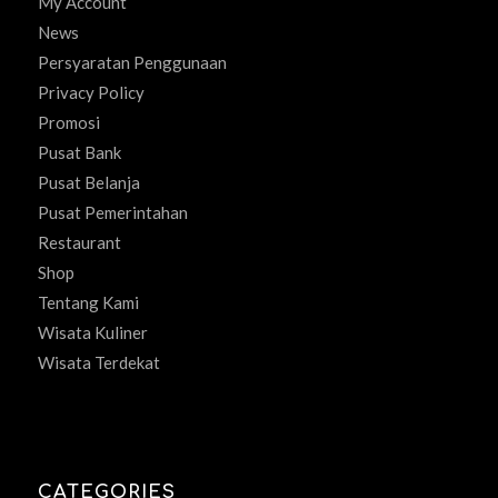
My Account
News
Persyaratan Penggunaan
Privacy Policy
Promosi
Pusat Bank
Pusat Belanja
Pusat Pemerintahan
Restaurant
Shop
Tentang Kami
Wisata Kuliner
Wisata Terdekat
CATEGORIES