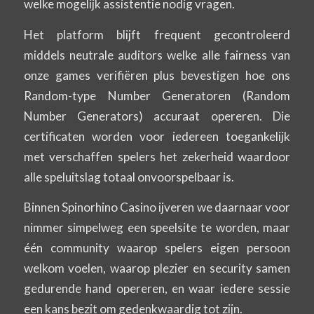
welke mogelijk assistentie nodig vragen.
Het platform blijft frequent gecontroleerd
middels neutrale auditors welke alle fairness van
onze games verifiëren plus bevestigen hoe ons
Random-type Number Generatoren (Random
Number Generators) accuraat opereren. Die
certificaten worden voor iedereen toegankelijk
met verschaffen spelers het zekerheid waardoor
alle speluitslag totaal onvoorspelbaar is.
Binnen Spinorhino Casino ijveren we daarnaar voor
nimmer simpelweg een speelsite te worden, maar
één community waarop spelers eigen persoon
welkom voelen, waarop plezier en security samen
gedurende hand opereren, en waar iedere sessie
een kans bezit om gedenkwaardig tot zijn.