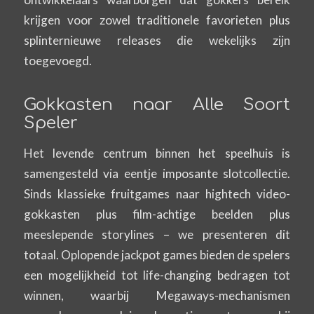
krijgen voor zowel traditionele favorieten plus
splinternieuwe releases die wekelijks zijn
toegevoegd.
Gokkasten naar Alle Soort
Speler
Het levende centrum binnen het speelhuis is
samengesteld via eentje imposante slotcollectie.
Sinds klassieke fruitgames naar hightech video-
gokkasten plus film-achtige beelden plus
meeslepende storylines – we presenteren dit
totaal. Oplopende jackpot games bieden de spelers
een mogelijkheid tot life-changing bedragen tot
winnen, waarbij Megaways-mechanismen