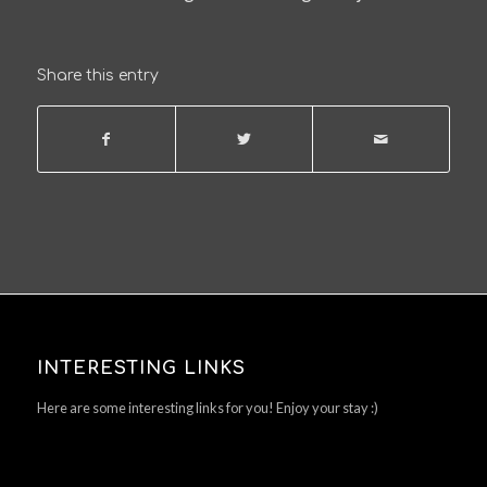
Share this entry
INTERESTING LINKS
Here are some interesting links for you! Enjoy your stay :)