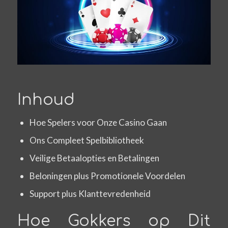
Inhoud
Hoe Spelers voor Onze Casino Gaan
Ons Compleet Spelbibliotheek
Veilige Betaalopties en Betalingen
Beloningen plus Promotionele Voordelen
Support plus Klanttevredenheid
Hoe Gokkers op Dit