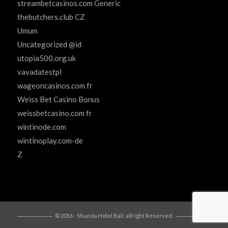
streambetcasinos.com Generic
thebutchers.club CZ
Umum
Uncategorized @id
utopia500.org.uk
vavadatestpl
wageoncasinos.com fr
Weiss Bet Casino Bonus
weissbetcasino.com fr
wintinode.com
wintinoplay.com-de
Z
© 2016 - Shunda Hotel Bali. allright Reserved.