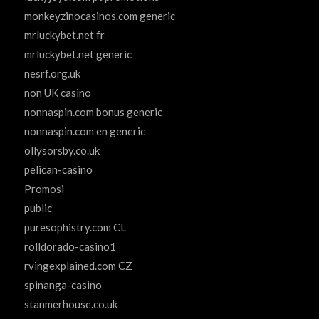
monkeyzinocasinos.com generic
mrluckybet.net fr
mrluckybet.net generic
nesrf.org.uk
non UK casino
nonnaspin.com bonus generic
nonnaspin.com en generic
ollysorsby.co.uk
pelican-casino
Promosi
public
puresophistry.com CL
rolldorado-casino1
rvingexplained.com CZ
spinanga-casino
stanmerhouse.co.uk