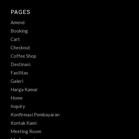
PAGES
Amend
Booking
Cart
Checkout
Coffee Shop
Destinasi
Fasilitas
Galeri
Harga Kamar
Home
Inquiry
Konfirmasi Pembayaran
Kontak Kami
Meeting Room