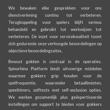
We bewaken elke gesprekken voor ons
dienstverlening continu tot verbeteren.
Terugkoppeling voor spelers blijft serieus
behandeld en gebruikt tot werkwijzen tot
verbeteren. De inzet voor servicekwaliteit toont
zich gedurende onze verhoogde beoordelingen op
objectieve beoordelingssites.
Bewust gokken is centraal in de operaties.
Spinorhino Platform biedt uitvoerige middelen
waarmee gokkers grip houden voor de
spelfrequentie, waaronder betaallimieten,
speeltimers, zelftests met self-exclusion opties.
We werken gezamenlijk plus geëxpertiseerde
instellingen om support te bieden voor gokkers