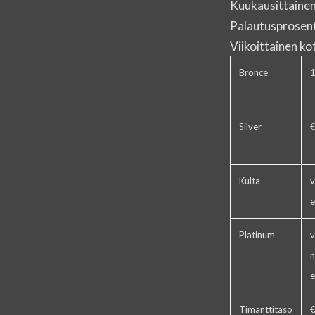
Kuukausittaine
Palautusprosent
Viikoittainen ko
Bronce
1
Silver
€
Kulta
v
e
Platinum
v
n
e
Timanttitaso