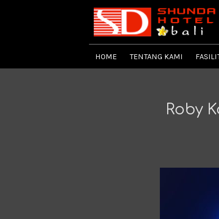
HOME
TENTANG KAMI
FASILI
Roby K