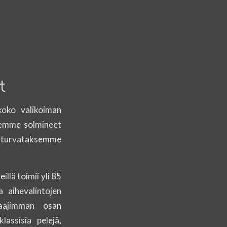
t
 koko valikoiman
Olemme solmineet
sä turvataksemme
illä toimii yli 85
a aihevalintojen
laajimman osan
assisia pelejä,