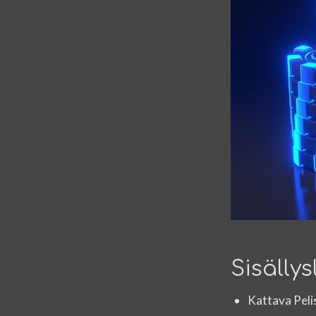
Sisällys
Kattava Pelis