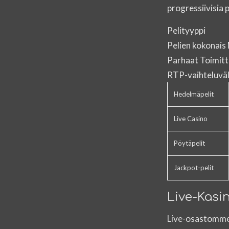
progressiivisia 
Pelityyppi
Pelien kokonais
Parhaat Toimitt
RTP-vaihteluväl
Hedelmäpelit
Live Casino
Pöytäpelit
Jackpot-pelit
Live-Kasi
Live-osastomme 