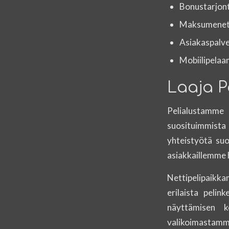
Bonustarjont
Maksumenete
Asiakaspalve
Mobiilipelaa
Laaja P
Pelialustamme s
suosituimmista 
yhteistyötä suo
asiakkaillemme 
Nettipelipaikkamm
erilaista pelin
näyttämisen k
valikoimastamm