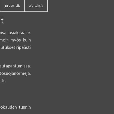
prosenttia
rajoituksia
t
sa asiakkaalle.
samoin myös kuin
utukset ripeästi
utapahtumissa.
tosuojanormeja.
ti.
orokauden tunnin