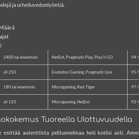
pelejä ja urheiluvedonlyöntiä.
 Määrä
ajat
i
2400 tai enemmän
NetEnt, Pragmatic Play, Play’n GO
94-
yli 250
Evolution Gaming, Pragmatic Live
95-
180 tai enemmän
Microgaming, Red Tiger
97-9
yli 120
Microgaming, NetEnt
92-
nokokemus Tuoreella Ulottuvuudella
esittää autenttista pelitunnelmaa heti kotiisi asti. Amm