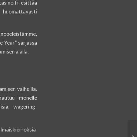
asino.fi
esittää
 huomattavasti
sinopeleistämme,
e Year” sarjassa
misen alalla.
t
misen vaiheilla.
akautuu monelle
isia, wagering-
ilmaiskierroksia
Sc