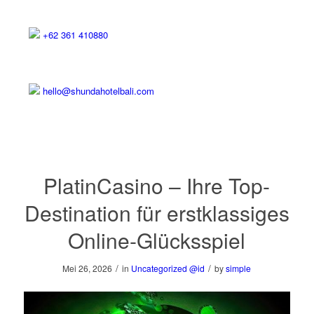
+62 361 410880
hello@shundahotelbali.com
PlatinCasino – Ihre Top-
Destination für erstklassiges
Online-Glücksspiel
/
/
Mei 26, 2026
in
Uncategorized @id
by
simple