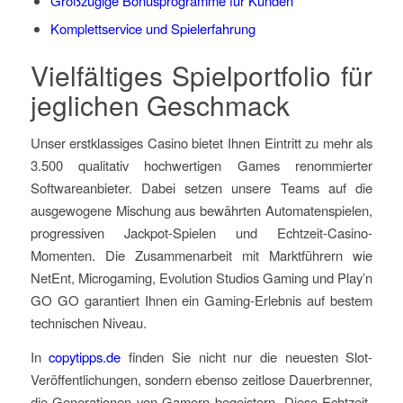
Großzügige Bonusprogramme für Kunden
Komplettservice und Spielerfahrung
Vielfältiges Spielportfolio für
jeglichen Geschmack
Unser erstklassiges Casino bietet Ihnen Eintritt zu mehr als
3.500 qualitativ hochwertigen Games renommierter
Softwareanbieter. Dabei setzen unsere Teams auf die
ausgewogene Mischung aus bewährten Automatenspielen,
progressiven Jackpot-Spielen und Echtzeit-Casino-
Momenten. Die Zusammenarbeit mit Marktführern wie
NetEnt, Microgaming, Evolution Studios Gaming und Play’n
GO GO garantiert Ihnen ein Gaming-Erlebnis auf bestem
technischen Niveau.
In
copytipps.de
finden Sie nicht nur die neuesten Slot-
Veröffentlichungen, sondern ebenso zeitlose Dauerbrenner,
die Generationen von Gamern begeistern. Diese Echtzeit-