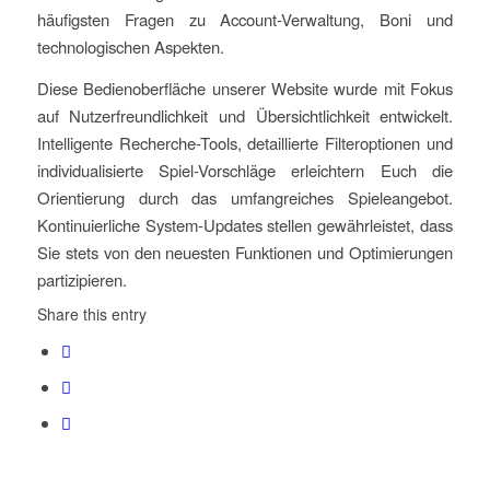
häufigsten Fragen zu Account-Verwaltung, Boni und
technologischen Aspekten.
Diese Bedienoberfläche unserer Website wurde mit Fokus
auf Nutzerfreundlichkeit und Übersichtlichkeit entwickelt.
Intelligente Recherche-Tools, detaillierte Filteroptionen und
individualisierte Spiel-Vorschläge erleichtern Euch die
Orientierung durch das umfangreiches Spieleangebot.
Kontinuierliche System-Updates stellen gewährleistet, dass
Sie stets von den neuesten Funktionen und Optimierungen
partizipieren.
Share this entry