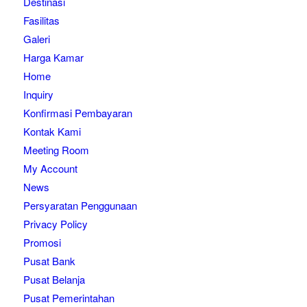
Destinasi
Fasilitas
Galeri
Harga Kamar
Home
Inquiry
Konfirmasi Pembayaran
Kontak Kami
Meeting Room
My Account
News
Persyaratan Penggunaan
Privacy Policy
Promosi
Pusat Bank
Pusat Belanja
Pusat Pemerintahan