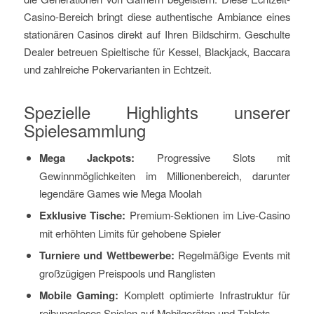
Casino-Bereich bringt diese authentische Ambiance eines
stationären Casinos direkt auf Ihren Bildschirm. Geschulte
Dealer betreuen Spieltische für Kessel, Blackjack, Baccara
und zahlreiche Pokervarianten in Echtzeit.
Spezielle Highlights unserer
Spielesammlung
Mega Jackpots:
Progressive Slots mit
Gewinnmöglichkeiten im Millionenbereich, darunter
legendäre Games wie Mega Moolah
Exklusive Tische:
Premium-Sektionen im Live-Casino
mit erhöhten Limits für gehobene Spieler
Turniere und Wettbewerbe:
Regelmäßige Events mit
großzügigen Preispools und Ranglisten
Mobile Gaming:
Komplett optimierte Infrastruktur für
reibungsloses Spielen auf Mobilgeräten und Tablets