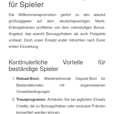
für Spieler
Die Willkommenspromotion gehört zu den absolut
großzügigsten auf dem deutschsprachigen Markt.
Erstregistranten profitieren von dem mehrstufigen Bonus-
Angebot, das sowohl Bonusguthaben als auch Freispiele
umfasst. Doch unser Einsatz endet mitnichten nach Eurer
ersten Einzahlung.
Kontinuierliche Vorteile für
beständige Spieler
Reload-Boni:
Wiederkehrende Deposit-Boni für
Bestandskunden mit angemessenen
Umsatzbedingungen
Treueprogramm:
Anhäufen Sie bei jeglichem Einsatz
Credits, die zu Bonusguthaben oder exclusive Prämien
konvertiert werden können