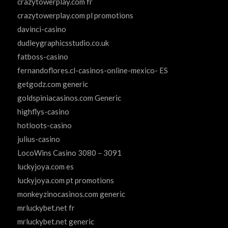
crazytowerplay.com fr
crazytowerplay.com pl promotions
davinci-casino
dudleygraphicsstudio.co.uk
fatboss-casino
fernandoflores.cl-casinos-online-mexico- ES
getgodz.com generic
goldspiniacasinos.com Generic
highflys-casino
hotloots-casino
julius-casino
LocoWins Casino 3080 – 3091
luckyjoya.com es
luckyjoya.com pt promotions
monkeyzinocasinos.com generic
mrluckybet.net fr
mrluckybet.net generic