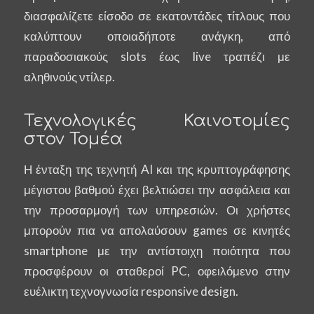
διασφαλίζετε είσοδο σε εκατοντάδες τίτλους που
καλύπτουν οποιαδήποτε ανάγκη, από
παραδοσιακούς slots έως live τραπέζι με
αληθινούς ντίλερ.
Τεχνολογικές Καινοτομίες
στον Τομέα
Η ένταξη της τεχνητή AI και της κρυπτογράφησης
μέγιστου βαθμού έχει βελτιώσει την ασφάλεια και
την προσαρμογή των υπηρεσιών. Οι χρήστες
μπορούν πια να απολαύσουν games σε κινητές
smartphone με την αντίστοιχη ποιότητα που
προσφέρουν οι σταθεροί PC, οφειλόμενο στην
ευέλικτη τεχνογνωσία responsive design.