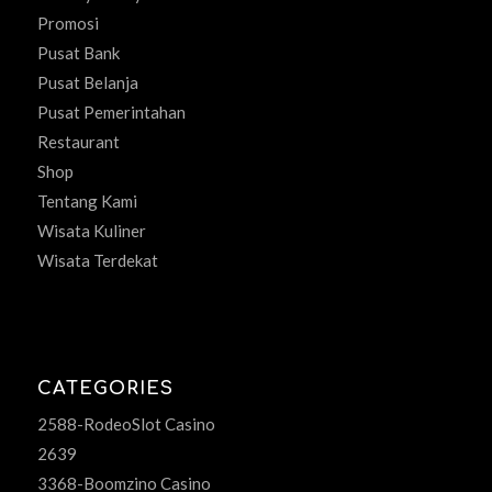
Promosi
Pusat Bank
Pusat Belanja
Pusat Pemerintahan
Restaurant
Shop
Tentang Kami
Wisata Kuliner
Wisata Terdekat
CATEGORIES
2588-RodeoSlot Casino
2639
3368-Boomzino Casino