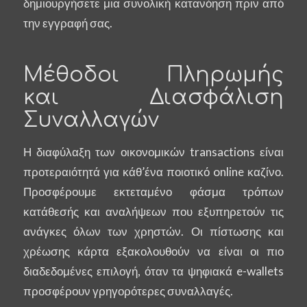
δημιουργήσετε μια συνολική κατανόηση πριν από
την εγγραφή σας.
Μέθοδοι Πληρωμής
και Διασφάλιση
Συναλλαγών
Η διαφύλαξη των οικονομικών transactions είναι
προτεραιότητά για κάθ’ένα ποιοτικό online καζίνο.
Προσφέρουμε εκτεταμένο φάσμα τρόπων
κατάθεσής και αναλήψεων που εξυπηρετούν τις
ανάγκες όλων των χρηστών. Οι πίστωσης και
χρέωσης κάρτα εξακολουθούν να είναι οι πιο
διαδεδομένες επιλογή, όταν τα ψηφιακά e-wallets
προσφέρουν γρηγορότερες συναλλαγές.