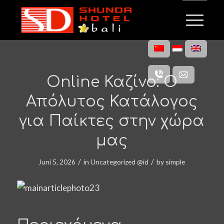
Online Καζίνο: Ο
Απόλυτος Κατάλογος
για Παίκτες στην χώρα
μας
/
/
Juni 5, 2026
in
Uncategorized @id
by
simple