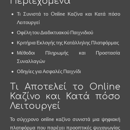
Περιεχόμενα
Τι Συνιστά το Online Καζίνα και Κατά πόσο
Λειτουργεί
Οφέλη του Διαδικτυακού Παιχνιδιού
Κριτήρια Εκλογής της Κατάλληλης Πλατφόρμας
Μέθοδοι Πληρωμής και Προστασία
Συναλλαγών
Οδηγίες για Ασφαλές Παιχνίδι
Τι Αποτελεί το Online
Καζίνο και Κατά πόσο
Λειτουργεί
Το σύγχρονο online καζίνο συνιστά μια ψηφιακή
πλατφόρμα που παρέχει προοπτικές ψυχαγωγίας