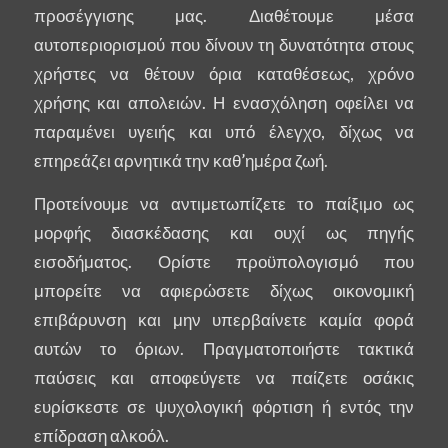
προσέγγισης μας. Διαθέτουμε μέσα
αυτοπεριορισμού που δίνουν τη δυνατότητα στους
χρήστες να θέτουν όρια καταθέσεως, χρόνο
χρήσης και απολειών. Η ενασχόληση οφείλει να
παραμένει υγειής και υπό έλεγχο, δίχως να
επηρεάζει αρνητικά την καθ’ημέρα ζωή.
Προτείνουμε να αντιμετωπίζετε το παίξιμο ως
μορφής διασκέδασης και ουχί ως πηγής
εισοδήματος. Ορίστε προϋπολογισμό που
μπορείτε να αφιερώσετε δίχως οικονομική
επιβάρυνση και μην υπερβαίνετε καμία φορά
αυτών το όριων. Πραγματοποιήστε τακτικά
παύσεις και αποφεύγετε να παίζετε οσάκις
ευρίσκεστε σε ψυχολογική φόρτιση ή εντός την
επίδραση αλκοόλ.