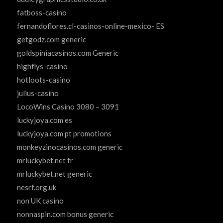
fatboss-casino
fernandoflores.cl-casinos-online-mexico- ES
getgodz.com generic
goldspiniacasinos.com Generic
highflys-casino
hotloots-casino
julius-casino
LocoWins Casino 3080 – 3091
luckyjoya.com es
luckyjoya.com pt promotions
monkeyzinocasinos.com generic
mrluckybet.net fr
mrluckybet.net generic
nesrf.org.uk
non UK casino
nonnaspin.com bonus generic