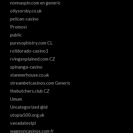
nonnaspin.com en generic
ollysorsby.co.uk
pelican-casino
Promosi
public
puresophistry.com CL
rolldorado-casino1
rvingexplained.com CZ
spinanga-casino
stanmerhouse.co.uk
streambetcasinos.com Generic
thebutchers.club CZ
Umum
Uncategorized @id
utopia500.org.uk
vavadatestpl
wageoncasinos.com fr