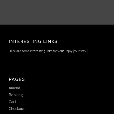
INTERESTING LINKS
Here are some interesting links for you! Enjoy your stay :)
PAGES
Amend
Booking
Cart
Checkout