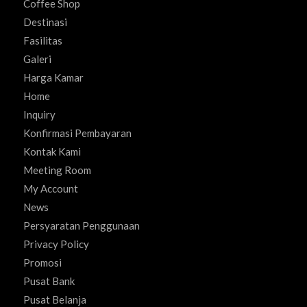
Coffee Shop
Destinasi
Fasilitas
Galeri
Harga Kamar
Home
Inquiry
Konfirmasi Pembayaran
Kontak Kami
Meeting Room
My Account
News
Persyaratan Penggunaan
Privacy Policy
Promosi
Pusat Bank
Pusat Belanja