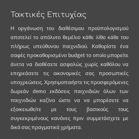
Τακτικές Επιτυχίας
Η οργάνωση του διαθέσιμου προϋπολογισμού
αποτελεί το απόλυτο θεμέλιο κάθε λίθο κάθε του
πλήρως υπεύθυνου παιχνιδιού. Καθορίστε ένα
σαφές προκαθορισμένο budget το οποίο μπορείτε
άνετα να διαθέσετε ασφαλώς χωρίς καθόλου να
επηρεάσετε τις οικονομικές σας προσωπικές
υποχρεώσεις. Χρησιμοποιήστε τις προσφερόμενες
δωρεάν demo εκδόσεις παιχνιδιών όλων των
παιχνιδιών καζίνο ώστε να να μπορέσετε να
εξοικειωθείτε με τους βασικούς τους
συγκεκριμένους κανόνες πριν συμμετάσχετε με
δικά σας πραγματικά χρήματα.