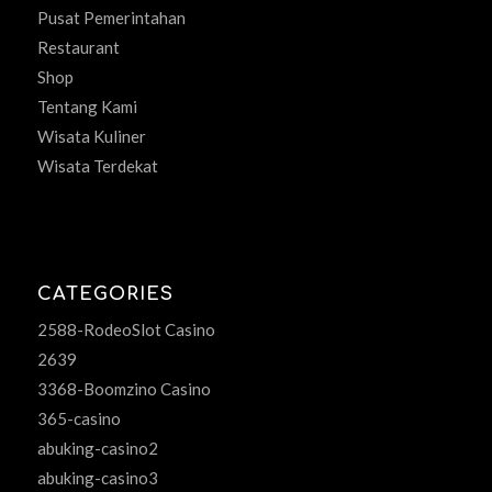
Pusat Pemerintahan
Restaurant
Shop
Tentang Kami
Wisata Kuliner
Wisata Terdekat
CATEGORIES
2588-RodeoSlot Casino
2639
3368-Boomzino Casino
365-casino
abuking-casino2
abuking-casino3