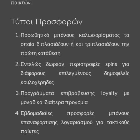
παικτών.
Τύποι Προσφορών
Προωθητικό μπόνους καλωσορίσματος τα
οποία διπλασιάζουν ή και τριπλασιάζουν την
πρώτη κατάθεση
Εντελώς δωρεάν περιστροφές spins για
διάφορους επιλεγμένους δημοφιλείς
κουλοχέρηδες
Προγράμματα επιβράβευσης loyalty με
μοναδικά ιδιαίτερα προνόμια
Εβδομαδιαίες προσφορές μπόνους
επαναφόρτισης λογαριασμού για τακτικούς
παίκτες