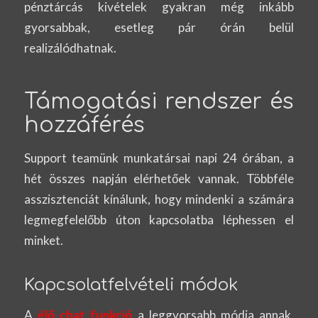
pénztárcás kivételek gyakran még inkább
gyorsabbak, esetleg pár órán belül
realizálódhatnak.
Támogatási rendszer és
hozzáférés
Support teamünk munkatársai napi 24 órában, a
hét összes napján elérhetőek vannak. Többféle
asszisztenciát kínálunk, hogy mindenki a számára
legmegfelelőbb úton kapcsolatba léphessen el
minket.
Kapcsolatfelvételi módok
A
élő chat funkció
a leggyorsabb módja annak,