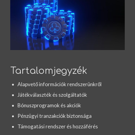
Tartalomjegyzék
Alapvető információk rendszerünkről
Játékválaszték és szolgáltatók
Bónuszprogramok és akciók
Pénzügyi tranzakciók biztonsága
Támogatási rendszer és hozzáférés