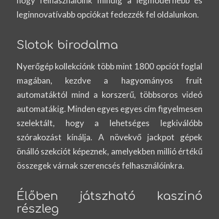
hogy felhasználóink mindig a legmodernebb és
leginnovatívabb opciókat fedezzék fel oldalunkon.
Slotok birodalma
Nyerőgép kollekciónk több mint 1800 opciót foglal
magában, kezdve a hagyományos fruit
automatáktól mind a korszerű, többsoros videó
automatákig. Minden egyes egyes cím figyelmesen
szelektált, hogy a lehetséges legkiválóbb
szórakozást kínálja. A növekvő jackpot gépek
önálló szekciót képeznek, amelyekben millió értékű
összegek várnak szerencsés felhasználóinkra.
Élőben játszható kaszinó
részleg