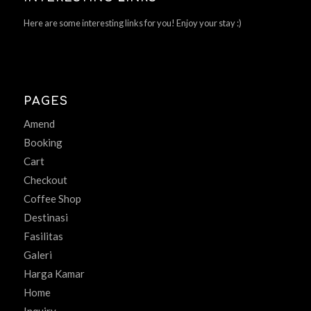
Here are some interesting links for you! Enjoy your stay :)
PAGES
Amend
Booking
Cart
Checkout
Coffee Shop
Destinasi
Fasilitas
Galeri
Harga Kamar
Home