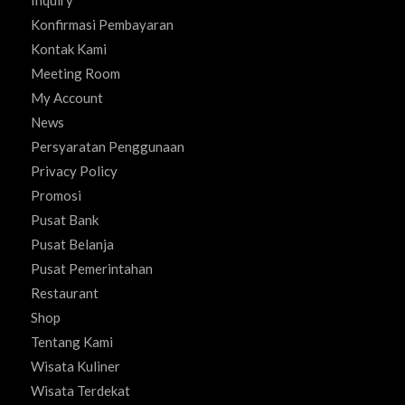
Inquiry
Konfirmasi Pembayaran
Kontak Kami
Meeting Room
My Account
News
Persyaratan Penggunaan
Privacy Policy
Promosi
Pusat Bank
Pusat Belanja
Pusat Pemerintahan
Restaurant
Shop
Tentang Kami
Wisata Kuliner
Wisata Terdekat