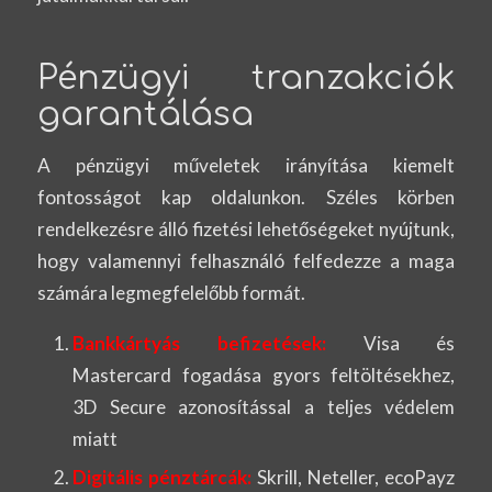
Pénzügyi tranzakciók
garantálása
A pénzügyi műveletek irányítása kiemelt
fontosságot kap oldalunkon. Széles körben
rendelkezésre álló fizetési lehetőségeket nyújtunk,
hogy valamennyi felhasználó felfedezze a maga
számára legmegfelelőbb formát.
Bankkártyás befizetések:
Visa és
Mastercard fogadása gyors feltöltésekhez,
3D Secure azonosítással a teljes védelem
miatt
Digitális pénztárcák:
Skrill, Neteller, ecoPayz