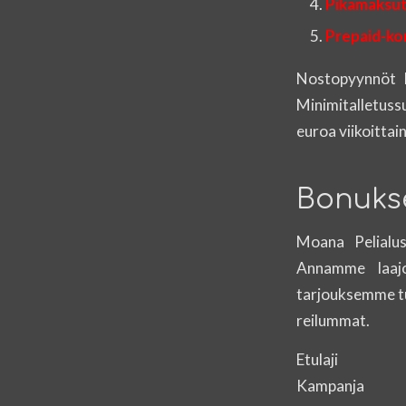
Pikamaksut
Prepaid-kor
Nostopyynnöt kä
Minimitalletuss
euroa viikoittai
Bonukse
Moana Pelialus
Annamme laajoj
tarjouksemme tu
reilummat.
Etulaji
Kampanja