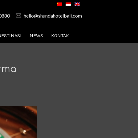
0880
hello@shundahotelbali.com
DESTINASI
NEWS
KONTAK
arma