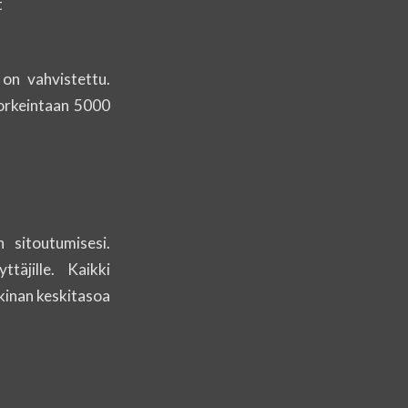
t
 on vahvistettu.
korkeintaan 5000
 sitoutumisesi.
täjille. Kaikki
kinan keskitasoa