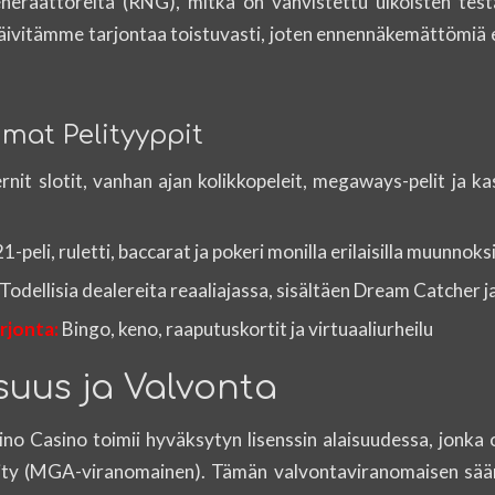
neraattoreita (RNG), mitkä on vahvistettu ulkoisten test
äivitämme tarjontaa toistuvasti, joten ennennäkemättömiä e
mat Pelityyppit
it slotit, vanhan ajan kolikkopeleit, megaways-pelit ja kas
1-peli, ruletti, baccarat ja pokeri monilla erilaisilla muunnoksi
Todellisia dealereita reaaliajassa, sisältäen Dream Catcher 
arjonta:
Bingo, keno, raaputuskortit ja virtuaaliurheilu
isuus ja Valvonta
no Casino toimii hyväksytyn lisenssin alaisuudessa, jonka
ty (MGA-viranomainen). Tämän valvontaviranomaisen sään