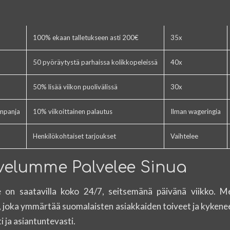
100% ekaan talletukseen asti 200€
35x
50 pyöräytystä parhaissa kolikkopeleissä
40x
50% lisää viikon puolivälissä
30x
ampanja
10% viikoittainen palautus
Ilman wageringia
Henkilökohtaiset tarjoukset
Vaihtelee
velumme Palvelee Sinua
 on saatavilla koko 24/7, seitsemänä päivänä viikko. M
i, joka ymmärtää suomalaisten asiakkaiden toiveet ja kykenee
i ja asiantuntevasti.