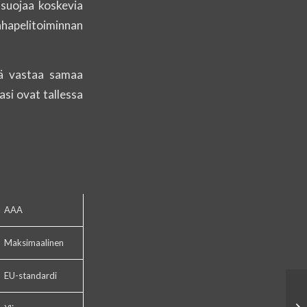
 suojaa koskevia
hapelitoiminnan
kä vastaa samaa
asi ovat tallessa
AAA
Maksimaalinen
EU-standardi
Sp