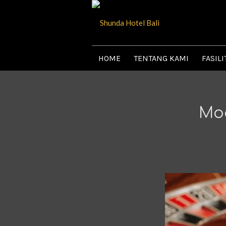
HOME
TENTANG KAMI
FASILI
Moa