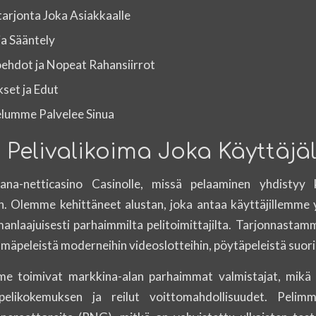
tarjonta Joka Asiakkaalle
ja Sääntely
ehdot ja Nopeat Rahansiirrot
set ja Edut
elumme Palvelee Sinua
 Pelivalikoima Joka Käyttäjäl
na-netticasino Casinolle, missä pelaaminen yhdistyy 
n. Olemme kehittäneet alustan, joka antaa käyttäjillemme y
manlaajuisesti parhaimmilta pelitoimittajilta. Tarjonnastam
lmäpeleistä moderneihin videoslotteihin, pöytäpeleistä suorii
 toimivat markkina-alan parhaimmat valmistajat, mikä t
elikokemuksen ja reilut voittomahdollisuudet. Pelim