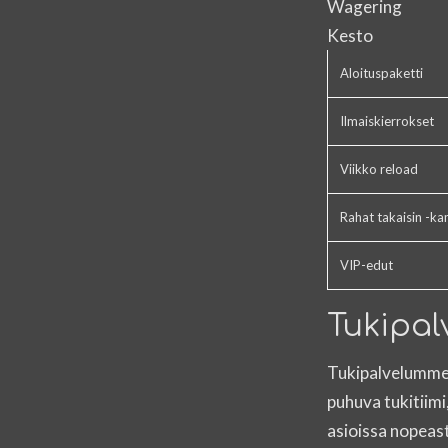
Wagering
Kesto
Aloituspaketti
Ilmaiskierrokset
Viikko reload
Rahat takaisin -k
VIP-edut
Tukipal
Tukipalvelumme
puhuva tukitiim
asioissa nopeast