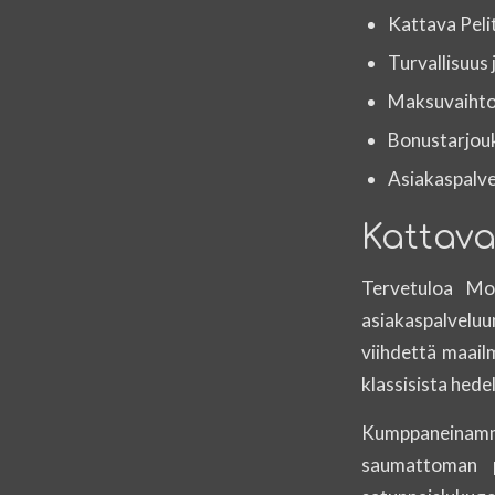
Kattava Peli
Turvallisuus 
Maksuvaihto
Bonustarjouk
Asiakaspalv
Kattava
Tervetuloa Moa
asiakaspalveluu
viihdettä maail
klassisista hede
Kumppaneinamme
saumattoman p