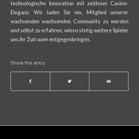
technologische Innovation mit zeitloser Casino-
Eleganz. Wir laden Sie ein, Mitglied unserer
wachsenden wachsenden Community zu werden
und selbst zu erfahren, wieso stetig weitere Spieler
uns ihr Zutrauen entgegenbringen.
Share this entry