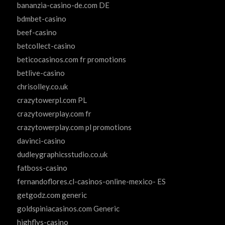
bananzia-casino-de.com DE
bdmbet-casino
beef-casino
betcollect-casino
beticocasinos.com fr promotions
betlive-casino
chrisolley.co.uk
crazytowerpl.com PL
crazytowerplay.com fr
crazytowerplay.com pl promotions
davinci-casino
dudleygraphicsstudio.co.uk
fatboss-casino
fernandoflores.cl-casinos-online-mexico- ES
getgodz.com generic
goldspiniacasinos.com Generic
highflys-casino