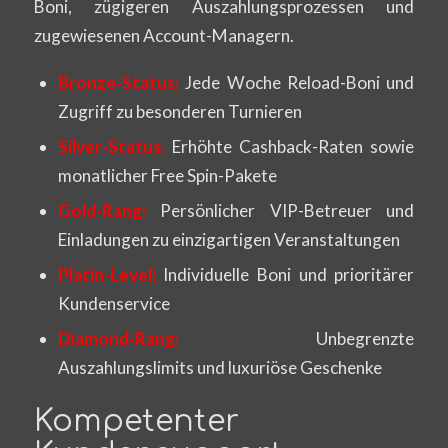
Boni, zügigeren Auszahlungsprozessen und
zugewiesenen Account-Managern.
Bronze-Status:
Jede Woche Reload-Boni und
Zugriff zu besonderen Turnieren
Silver-Status:
Erhöhte Cashback-Raten sowie
monatlicher Free Spin-Pakete
Gold-Rang:
Persönlicher VIP-Betreuer und
Einladungen zu einzigartigen Veranstaltungen
Platin-Level:
Individuelle Boni und prioritärer
Kundenservice
Diamond-Rang:
Unbegrenzte
Auszahlungslimits und luxuriöse Geschenke
Kompetenter