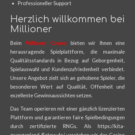
Professioneller Support
Herzlich willkommen bei
Millioner
Beim
Millioner Casino
bieten wir Ihnen eine
herausragende Spielplattform, die maximale
Qualitätsstandards in Bezug auf Geborgenheit,
Spielauswahl und Kundenzufriedenheit verbindet.
Unsere Angebot zielt sich an gehobene Spieler, die
besonderen Wert auf Qualität, Offenheit und
exzellente Gewinnaussichten setzen.
Das Team operieren mit einer gänzlich lizenzierten
Plattform und garantieren faire Spielbedingungen
durch zertifizierte RNGs. Als
https://kita-
zwergenland-flatow.de/
verstehen wir das Casino