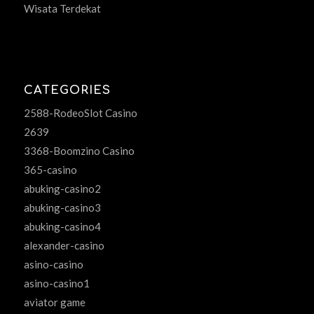
Wisata Terdekat
CATEGORIES
2588-RodeoSlot Casino
2639
3368-Boomzino Casino
365-casino
abuking-casino2
abuking-casino3
abuking-casino4
alexander-casino
asino-casino
asino-casino1
aviator game