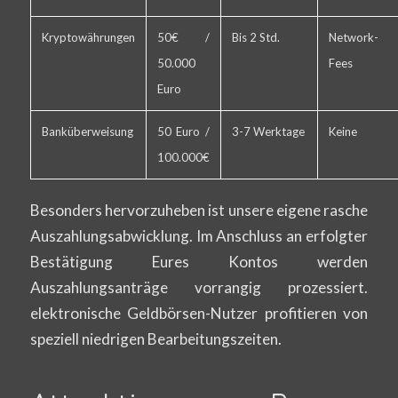
Kryptowährungen
50€ /
Bis 2 Std.
Network-
50.000
Fees
Euro
Banküberweisung
50 Euro /
3-7 Werktage
Keine
100.000€
Besonders hervorzuheben ist unsere eigene rasche
Auszahlungsabwicklung. Im Anschluss an erfolgter
Bestätigung Eures Kontos werden
Auszahlungsanträge vorrangig prozessiert.
elektronische Geldbörsen-Nutzer profitieren von
speziell niedrigen Bearbeitungszeiten.