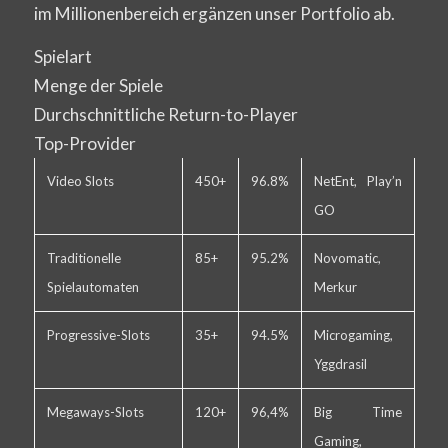
im Millionenbereich ergänzen unser Portfolio ab.
Spielart
Menge der Spiele
Durchschnittliche Return-to-Player
Top-Provider
Video Slots
450+
96.8%
NetEnt, Play’n
GO
Traditionelle
85+
95.2%
Novomatic,
Spielautomaten
Merkur
Progressive-Slots
35+
94.5%
Microgaming,
Yggdrasil
Megaways-Slots
120+
96,4%
Big Time
Gaming,