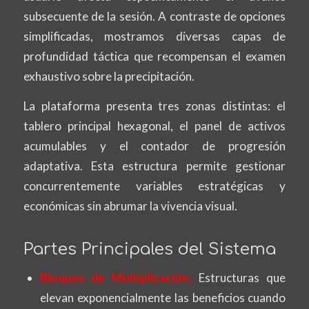
subsecuente de la sesión. A contraste de opciones
simplificadas, mostramos diversas capas de
profundidad táctica que recompensan el examen
exhaustivo sobre la precipitación.
La plataforma presenta tres zonas distintas: el
tablero principal hexagonal, el panel de activos
acumulables y el contador de progresión
adaptativa. Esta estructura permite gestionar
concurrentemente variables estratégicas y
económicas sin abrumar la vivencia visual.
Partes Principales del Sistema
Bloques de Multiplicación:
Estructuras que
elevan exponencialmente las beneficios cuando