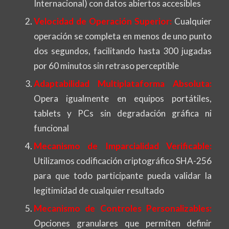
Internacional) con datos abiertos accesibles
Velocidad de Operación Superior:
Cualquier
operación se completa en menos de uno punto
dos segundos, facilitando hasta 300 jugadas
por 60 minutos sin retraso perceptible
Adaptabilidad Multiplataforma Absoluta:
Opera igualmente en equipos portátiles,
tablets y PCs sin degradación gráfica ni
funcional
Mecanismo de Imparcialidad Verificable:
Utilizamos codificación criptográfico SHA-256
para que todo participante pueda validar la
legitimidad de cualquier resultado
Mecanismo de Controles Personalizables:
Opciones granulares que permiten definir