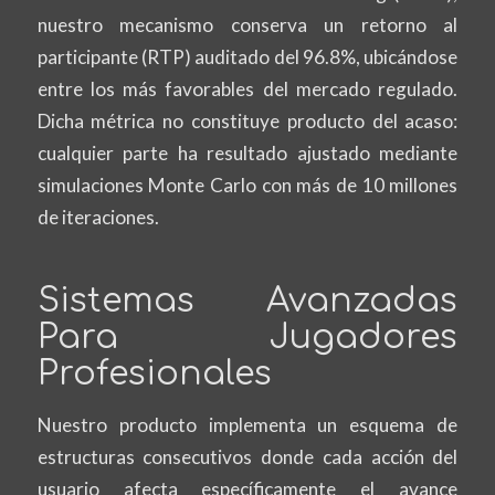
nuestro mecanismo conserva un retorno al
participante (RTP) auditado del 96.8%, ubicándose
entre los más favorables del mercado regulado.
Dicha métrica no constituye producto del acaso:
cualquier parte ha resultado ajustado mediante
simulaciones Monte Carlo con más de 10 millones
de iteraciones.
Sistemas Avanzadas
Para Jugadores
Profesionales
Nuestro producto implementa un esquema de
estructuras consecutivos donde cada acción del
usuario afecta específicamente el avance