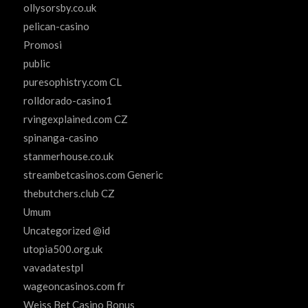
ollysorsby.co.uk
pelican-casino
Promosi
public
puresophistry.com CL
rolldorado-casino1
rvingexplained.com CZ
spinanga-casino
stanmerhouse.co.uk
streambetcasinos.com Generic
thebutchers.club CZ
Umum
Uncategorized @id
utopia500.org.uk
vavadatestpl
wageoncasinos.com fr
Weiss Bet Casino Bonus