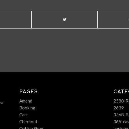
PAGES
CATE
Amend
2588-Ro
our
Booking
2639
Cart
3368-B
Checkout
365-cas
Coffee Shop
abuking