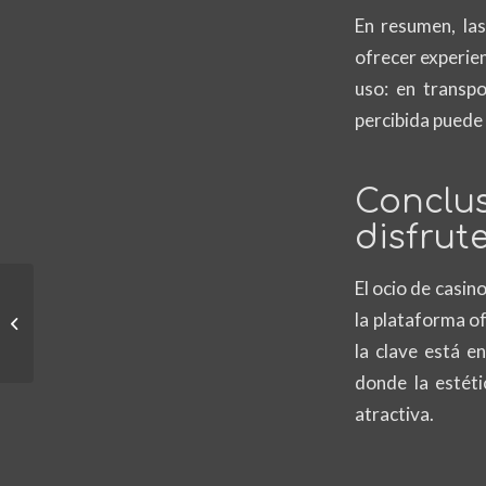
En resumen, las
ofrecer experien
uso: en transpo
percibida puede 
Conclus
disfrut
El ocio de casin
Rizz Casino Nederland: Uw Complete
la plataforma of
Handleiding voor Digitale Speelhal
Enter...
la clave está e
donde la estéti
atractiva.