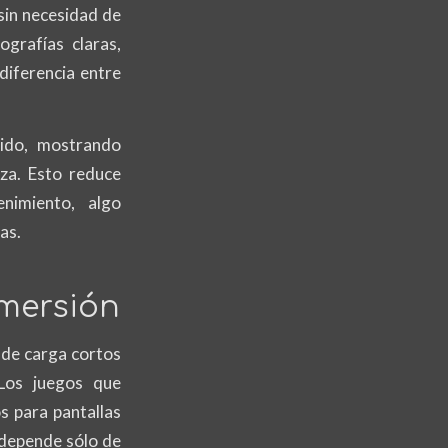
sin necesidad de
ografías claras,
diferencia entre
nido, mostrando
iza. Esto reduce
enimiento, algo
as.
nmersión
s de carga cortos
 Los juegos que
s para pantallas
 depende sólo de