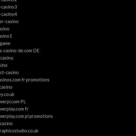
-casino3
-casino4
er-casino
asino
asino1
 game
a-casino-de.com DE
casino
sino
ect-casino
asinos.com fr promotions
-casino
ey.co.uk
werpl.com PL
werplay.com fr
werplay.com pl promotions
-casino
raphicsstudio.co.uk