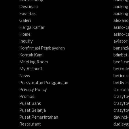
Destinasi
abuking
Fasilitas
abuking
Galeri
alexand
Harga Kamar
asino-c
Home
asino-c
Inquiry
aviator
Konfirmasi Pembayaran
bananzi
Kontak Kami
bdmbet-
Meeting Room
beef-ca
My Account
betcoll
News
beticoc
Persyaratan Penggunaan
betlive
Privacy Policy
chrisoll
Promosi
crazyto
Pusat Bank
crazyto
Pusat Belanja
crazyto
Pusat Pemerintahan
davinci
Restaurant
dudleyg