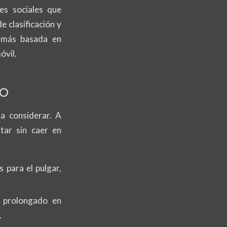
es sociales que
e clasificación y
y más basada en
óvil.
co
 a considerar. A
tar sin caer en
 para el pulgar,
o prolongado en
.