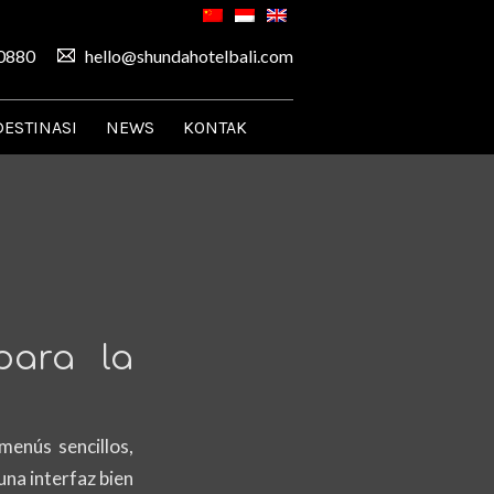
0880
hello@shundahotelbali.com
DESTINASI
NEWS
KONTAK
para la
menús sencillos,
una interfaz bien