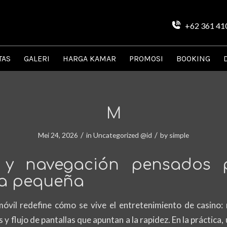
+62 361 41
TAS
GALERI
HARGA KAMAR
PROMOSI
BOOKING
M
/
/
Mei 24, 2026
in
Uncategorized @id
by
simple
 y navegación pensados 
la pequeña
móvil redefine cómo se vive el entretenimiento de casino: 
y flujo de pantallas que apuntan a la rapidez. En la práctica, 