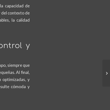
 la capacidad de
r del contexto de
bles, la calidad
ontrol y
empo, siempre que
Be
queñas. Al final,
Ju
n optimizadas, y
resulte cómoda y