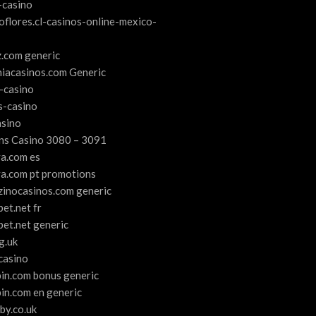
-casino
oflores.cl-casinos-online-mexico-
.com generic
niacasinos.com Generic
s-casino
s-casino
asino
s Casino 3080 – 3091
ya.com es
ya.com pt promotions
inocasinos.com generic
et.net fr
bet.net generic
g.uk
casino
in.com bonus generic
in.com en generic
by.co.uk