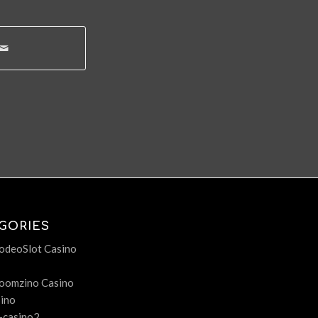
GORIES
deoSlot Casino
oomzino Casino
ino
-casino2