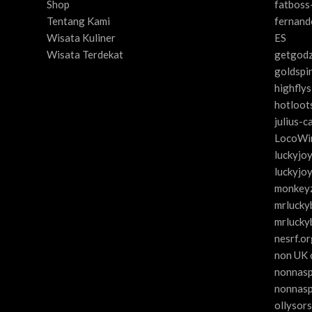
Shop
fatboss
Tentang Kami
fernand
Wisata Kuliner
ES
Wisata Terdekat
getgodz
goldspi
highfly
hotloot
julius-c
LocoWin
luckyjo
luckyjo
monkeyz
mrluckyb
mrlucky
nesrf.or
non UK 
nonnasp
nonnasp
ollysors