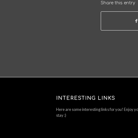
Share this entry
INTERESTING LINKS
Here are some interesting links for you! Enjoy y
stay :)