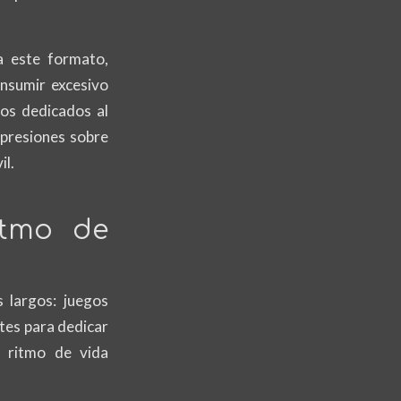
a este formato,
nsumir excesivo
ios dedicados al
mpresiones sobre
il.
itmo de
 largos: juegos
tes para dedicar
l ritmo de vida