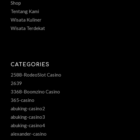
Shop
Tentang Kami
Wisata Kuliner
Wisata Terdekat
CATEGORIES
2588-RodeoSlot Casino
2639
3368-Boomzino Casino
365-casino
abuking-casino2
abuking-casino3
abuking-casino4
alexander-casino