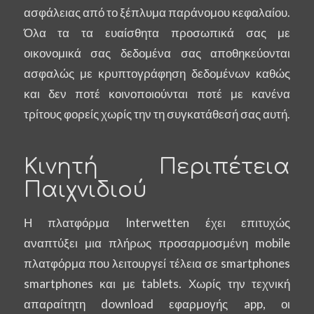
ασφάλειας από το ξέπλυμα παράνομου κεφαλαίου.
Όλα τα τα ευαίσθητα προσωπικά σας με
οικονομικά σας δεδομένα σας αποθηκεύονται
ασφαλώς με κρυπτογράφηση δεδομένων καθώς
και δεν ποτέ κοινοποιούνται ποτέ με κανένα
τρίτους φορείς χωρίς την τη συγκατάθεσή σας αυτή.
Κινητή Περιπέτεια
Παιχνιδιού
Η πλατφόρμα Interwetten έχει επιτυχώς
αναπτύξει μια πλήρως προσαρμοσμένη mobile
πλατφόρμα που λειτουργεί τέλεια σε smartphones
smartphones και με tablets. Χωρίς την τεχνική
απαραίτητη download εφαρμογής app, οι