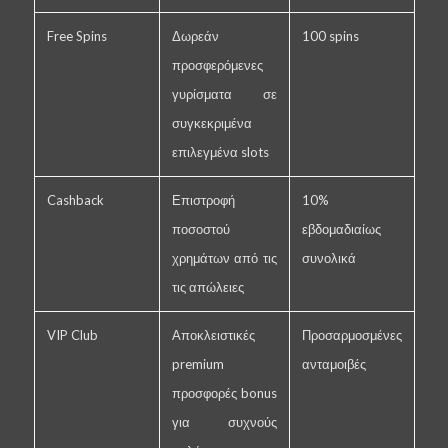
Free Spins
Δωρεάν
100 spins
προσφερόμενες
γυρίσματα σε
συγκεκριμένα
επιλεγμένα slots
Cashback
Επιστροφή
10%
ποσοστού
εβδομαδιαίως
χρημάτων από τις
συνολικά
τις απώλειες
VIP Club
Αποκλειστικές
Προσαρμοσμένες
premium
ανταμοιβές
προσφορές bonus
για συχνούς