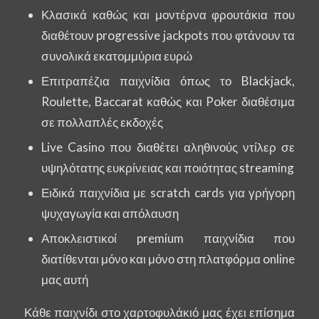
Κλασικά καθώς και μοντέρνα φρουτάκια που
διαθέτουν progressive jackpots που φτάνουν τα
συνολικά εκατομμύρια ευρώ
Επιτραπέζια παιχνίδια όπως το Blackjack,
Roulette, Baccarat καθώς και Poker διαθέσιμα
σε πολλαπλές εκδοχές
Live Casino που διαθέτει αληθινούς ντίλερ σε
υψηλότατης ευκρίνειας και ποιότητας streaming
Ειδικά παιχνίδια με scratch cards για γρήγορη
ψυχαγωγία και απόλαυση
Αποκλειστικοί premium παιχνίδια που
διατίθενται μόνο και μόνο στη πλατφόρμα online
μας αυτή
Κάθε παιχνίδι στο χαρτοφυλάκιό μας έχει επίσημα