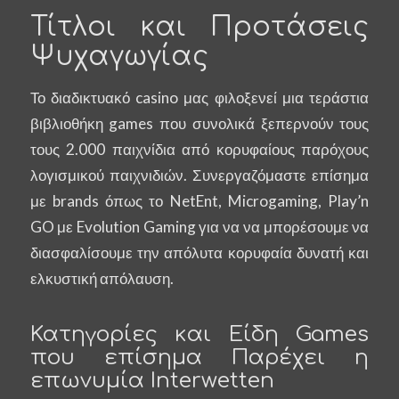
Τίτλοι και Προτάσεις
Ψυχαγωγίας
Το διαδικτυακό casino μας φιλοξενεί μια τεράστια
βιβλιοθήκη games που συνολικά ξεπερνούν τους
τους 2.000 παιχνίδια από κορυφαίους παρόχους
λογισμικού παιχνιδιών. Συνεργαζόμαστε επίσημα
με brands όπως το NetEnt, Microgaming, Play’n
GO με Evolution Gaming για να να μπορέσουμε να
διασφαλίσουμε την απόλυτα κορυφαία δυνατή και
ελκυστική απόλαυση.
Κατηγορίες και Είδη Games
που επίσημα Παρέχει η
επωνυμία Interwetten