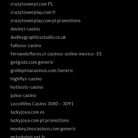
crazytowerpl.com PL
crazytowerplay.com fr
crazytowerplay.com pl promotions
davinci-casino
dudleygraphicsstudio.co.uk
fatboss-casino
fernandoflores.cl-casinos-online-mexico- ES
getgodz.com generic
goldspiniacasinos.com Generic
highflys-casino
hotloots-casino
julius-casino
LocoWins Casino 3080 – 3091
luckyjoya.com es
luckyjoya.com pt promotions
monkeyzinocasinos.com generic
mrluckybet.net fr