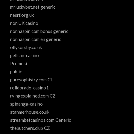
mrluckybet.net generic
nesrf.org.uk
non UK casino
nonnaspin.com bonus generic
nonnaspin.com en generic
ollysorsby.co.uk
pelican-casino
Promosi
public
puresophistry.com CL
rolldorado-casino1
rvingexplained.com CZ
spinanga-casino
stanmerhouse.co.uk
streambetcasinos.com Generic
thebutchers.club CZ