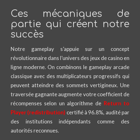
Ces mécaniques de
partie qui créent notre
succès
Notre gameplay s’appuie sur un concept
révolutionnaire dans l’univers des jeux de casino en
ligne moderne. On combinons le gameplay arcade
classique avec des multiplicateurs progressifs qui
peuvent atteindre des sommets vertigineux. Une
traversée gagnante augmente votre coefficient de
récompenses selon un algorithme de
Return to
Player (redistribution)
certifié à 96.8%, audité par
des institutions indépendants comme des
autorités reconnues.