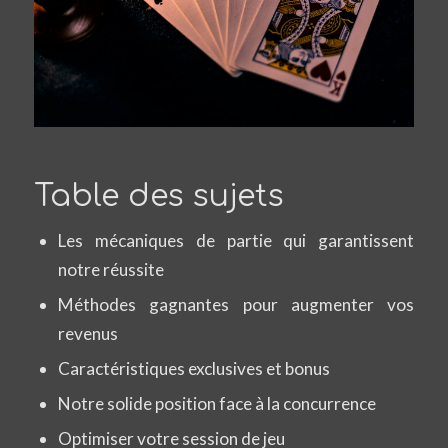
Table des sujets
Les mécaniques de partie qui garantissent
notre réussite
Méthodes gagnantes pour augmenter vos
revenus
Caractéristiques exclusives et bonus
Notre solide position face à la concurrence
Optimiser votre session de jeu