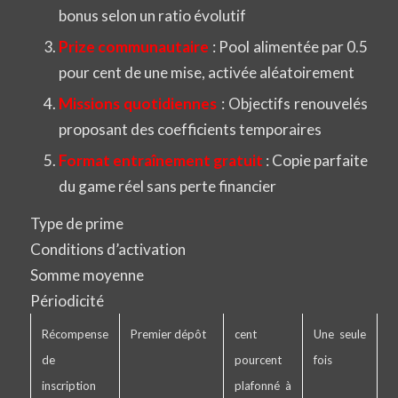
bonus selon un ratio évolutif
Prize communautaire
: Pool alimentée par 0.5
pour cent de une mise, activée aléatoirement
Missions quotidiennes
: Objectifs renouvelés
proposant des coefficients temporaires
Format entraînement gratuit
: Copie parfaite
du game réel sans perte financier
Type de prime
Conditions d’activation
Somme moyenne
Périodicité
Récompense
Premier dépôt
cent
Une seule
de
pourcent
fois
inscription
plafonné à