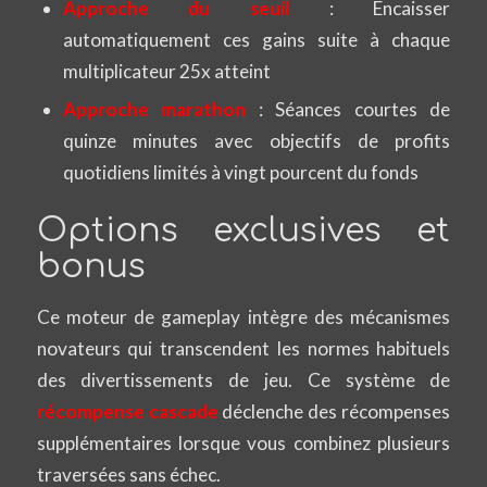
Approche du seuil
: Encaisser
automatiquement ces gains suite à chaque
multiplicateur 25x atteint
Approche marathon
: Séances courtes de
quinze minutes avec objectifs de profits
quotidiens limités à vingt pourcent du fonds
Options exclusives et
bonus
Ce moteur de gameplay intègre des mécanismes
novateurs qui transcendent les normes habituels
des divertissements de jeu. Ce système de
récompense cascade
déclenche des récompenses
supplémentaires lorsque vous combinez plusieurs
traversées sans échec.