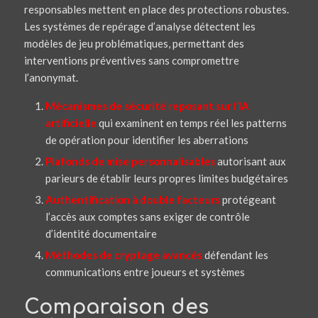
responsables mettent en place des protections robustes.
Les systèmes de repérage d’analyse détectent les
modèles de jeu problématiques, permettant des
interventions préventives sans compromettre
l’anonymat.
Mécanismes de sécurité reposant sur l’IA
artificielle
qui examinent en temps réel les patterns
de opération pour identifier les aberrations
Plafonds de mise personnalisables
autorisant aux
parieurs de établir leurs propres limites budgétaires
Authentification à double facteurs
protégeant
l’accès aux comptes sans exiger de contrôle
d’identité documentaire
Méthodes de cryptage avancés
défendant les
communications entre joueurs et systèmes
Comparaison des