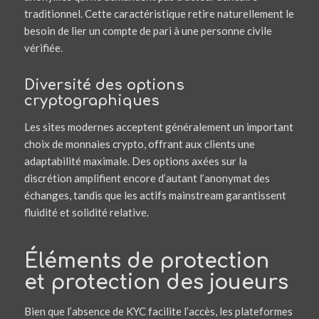
traditionnel. Cette caractéristique retire naturellement le
besoin de lier un compte de pari à une personne civile
vérifiée.
Diversité des options
cryptographiques
Les sites modernes acceptent généralement un important
choix de monnaies crypto, offrant aux clients une
adaptabilité maximale. Des options axées sur la
discrétion amplifient encore d’autant l’anonymat des
échanges, tandis que les actifs mainstream garantissent
fluidité et solidité relative.
Éléments de protection
et protection des joueurs
Bien que l’absence de KYC facilite l’accès, les plateformes