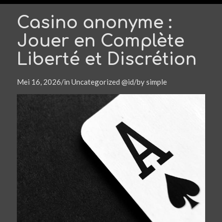
Casino anonyme :
Jouer en Complète
Liberté et Discrétion
Mei 16, 2026
/
in
Uncategorized @id
/
by
simple