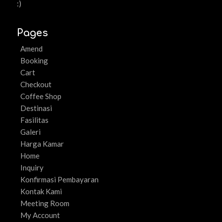
:)
Pages
Amend
Booking
Cart
Checkout
Coffee Shop
Destinasi
Fasilitas
Galeri
Harga Kamar
Home
Inquiry
Konfirmasi Pembayaran
Kontak Kami
Meeting Room
My Account