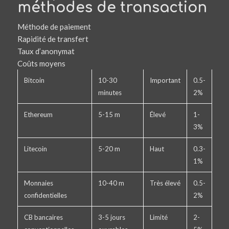
méthodes de transaction
Méthode de paiement
Rapidité de transfert
Taux d’anonymat
Coûts moyens
Bitcoin
10-30
Important
0.5-
minutes
2%
Ethereum
5-15 m
Élevé
1-
3%
Litecoin
5-20 m
Haut
0.3-
1%
Monnaies
10-40 m
Très élevé
0.5-
confidentielles
2%
CB bancaires
3-5 jours
Limité
2-