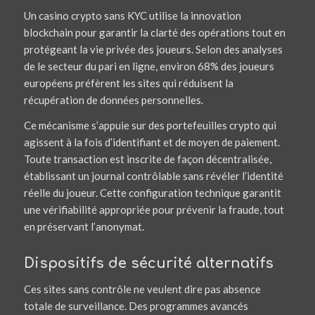
Un
casino crypto sans KYC
utilise la innovation
blockchain pour garantir la clarté des opérations tout en
protégeant la vie privée des joueurs. Selon des analyses
de le secteur du pari en ligne, environ 68% des joueurs
européens préfèrent les sites qui réduisent la
récupération de données personnelles.
Ce mécanisme s’appuie sur des portefeuilles crypto qui
agissent à la fois d’identifiant et de moyen de paiement.
Toute transaction est inscrite de façon décentralisée,
établissant un journal contrôlable sans révéler l’identité
réelle du joueur. Cette configuration technique garantit
une vérifiabilité appropriée pour prévenir la fraude, tout
en préservant l’anonymat.
Dispositifs de sécurité alternatifs
Ces sites sans contrôle ne veulent dire pas absence
totale de surveillance. Des programmes avancés