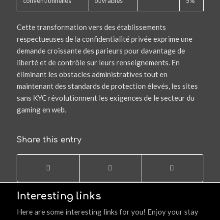
conventionnelles
ouvrables
5%
Cette transformation vers des établissements
respectueuses de la confidentialité privée exprime une
demande croissante des parieurs pour davantage de
liberté et de contrôle sur leurs renseignements. En
éliminant les obstacles administratives tout en
maintenant des standards de protection élevés, les sites
sans KYC révolutionnent les exigences de le secteur du
gaming en web.
Share this entry
Interesting links
Here are some interesting links for you! Enjoy your stay