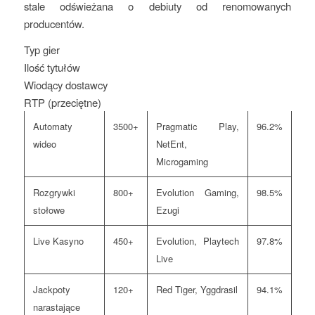
stale odświeżana o debiuty od renomowanych
producentów.
Typ gier
Ilość tytułów
Wiodący dostawcy
RTP (przeciętne)
Automaty
3500+
Pragmatic Play,
96.2%
wideo
NetEnt,
Microgaming
Rozgrywki
800+
Evolution Gaming,
98.5%
stołowe
Ezugi
Live Kasyno
450+
Evolution, Playtech
97.8%
Live
Jackpoty
120+
Red Tiger, Yggdrasil
94.1%
narastające