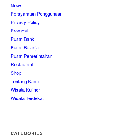
News
Persyaratan Penggunaan
Privacy Policy
Promosi
Pusat Bank
Pusat Belanja
Pusat Pemerintahan
Restaurant
Shop
Tentang Kami
Wisata Kuliner
Wisata Terdekat
CATEGORIES