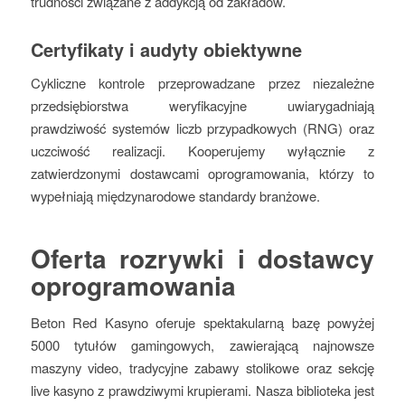
trudności związane z addykcją od zakładów.
Certyfikaty i audyty obiektywne
Cykliczne kontrole przeprowadzane przez niezależne
przedsiębiorstwa weryfikacyjne uwiarygadniają
prawdziwość systemów liczb przypadkowych (RNG) oraz
uczciwość realizacji. Kooperujemy wyłącznie z
zatwierdzonymi dostawcami oprogramowania, którzy to
wypełniają międzynarodowe standardy branżowe.
Oferta rozrywki i dostawcy
oprogramowania
Beton Red Kasyno oferuje spektakularną bazę powyżej
5000 tytułów gamingowych, zawierającą najnowsze
maszyny video, tradycyjne zabawy stolikowe oraz sekcję
live kasyno z prawdziwymi krupierami. Nasza biblioteka jest