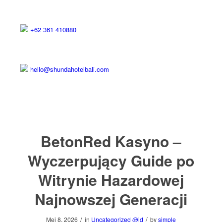
+62 361 410880
hello@shundahotelbali.com
BetonRed Kasyno –
Wyczerpujący Guide po
Witrynie Hazardowej
Najnowszej Generacji
/
/
Mei 8, 2026
in
Uncategorized @id
by
simple