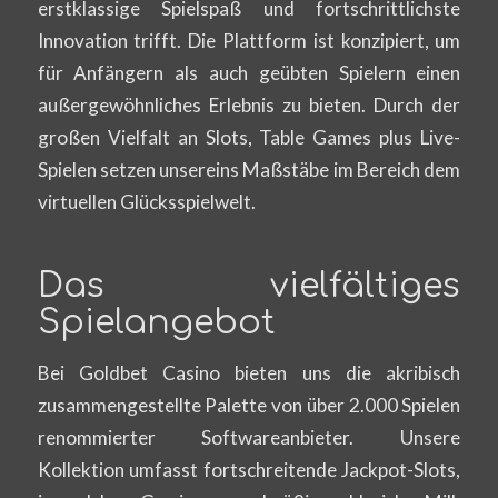
erstklassige Spielspaß und fortschrittlichste
Innovation trifft. Die Plattform ist konzipiert, um
für Anfängern als auch geübten Spielern einen
außergewöhnliches Erlebnis zu bieten. Durch der
großen Vielfalt an Slots, Table Games plus Live-
Spielen setzen unsereins Maßstäbe im Bereich dem
virtuellen Glücksspielwelt.
Das vielfältiges
Spielangebot
Bei Goldbet Casino bieten uns die akribisch
zusammengestellte Palette von über 2.000 Spielen
renommierter Softwareanbieter. Unsere
Kollektion umfasst fortschreitende Jackpot-Slots,