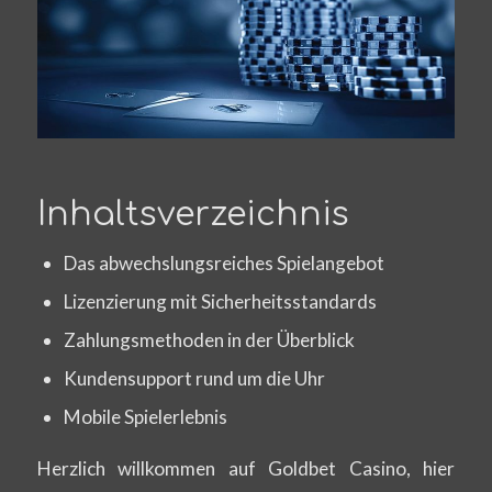
Inhaltsverzeichnis
Das abwechslungsreiches Spielangebot
Lizenzierung mit Sicherheitsstandards
Zahlungsmethoden in der Überblick
Kundensupport rund um die Uhr
Mobile Spielerlebnis
Herzlich willkommen auf
Goldbet Casino
, hier