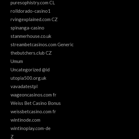
puresophistry.com CL
rolldorado-casino1
rvingexplained.com CZ
spinanga-casino
stanmerhouse.co.uk
streambetcasinos.com Generic
thebutchers.club CZ
Umum
Uncategorized @id
utopia500.org.uk
vavadatestpl
wageoncasinos.com fr
Weiss Bet Casino Bonus
weissbetcasino.com fr
wintinode.com
wintinoplay.com-de
Z