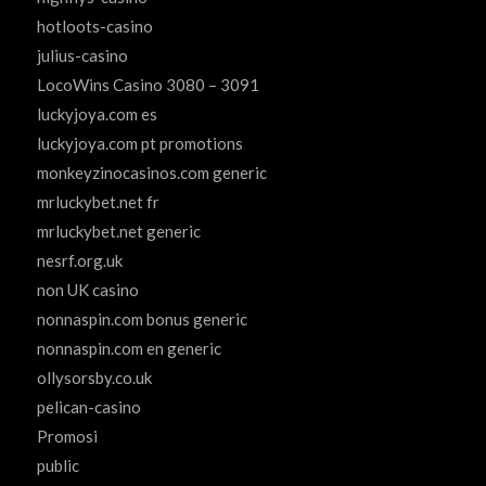
hotloots-casino
julius-casino
LocoWins Casino 3080 – 3091
luckyjoya.com es
luckyjoya.com pt promotions
monkeyzinocasinos.com generic
mrluckybet.net fr
mrluckybet.net generic
nesrf.org.uk
non UK casino
nonnaspin.com bonus generic
nonnaspin.com en generic
ollysorsby.co.uk
pelican-casino
Promosi
public