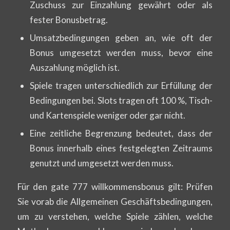
Zuschuss zur Einzahlung gewährt oder als
fester Bonusbetrag.
Umsatzbedingungen geben an, wie oft der
Bonus umgesetzt werden muss, bevor eine
Auszahlung möglich ist.
Spiele tragen unterschiedlich zur Erfüllung der
Bedingungen bei. Slots tragen oft 100 %, Tisch-
und Kartenspiele weniger oder gar nicht.
Eine zeitliche Begrenzung bedeutet, dass der
Bonus innerhalb eines festgelegten Zeitraums
genutzt und umgesetzt werden muss.
Für den gate 777 willkommensbonus gilt: Prüfen
Sie vorab die Allgemeinen Geschäftsbedingungen,
um zu verstehen, welche Spiele zählen, welche