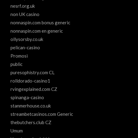
nesrf.org.uk
non UK casino
nonnaspin.com bonus generic
nonnaspin.com en generic
ollysorsby.co.uk
pelican-casino
Promosi
public
puresophistry.com CL
rolldorado-casino1
rvingexplained.com CZ
spinanga-casino
stanmerhouse.co.uk
streambetcasinos.com Generic
thebutchers.club CZ
Umum