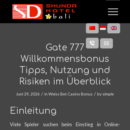
Gate 777
Willkommensbonus
Tipps, Nutzung und
Risiken im Überblick
/
/
Juni 29, 2026
in
Weiss Bet Casino Bonus
by
simple
Einleitung
Viele Spieler suchen beim Einstieg in Online-