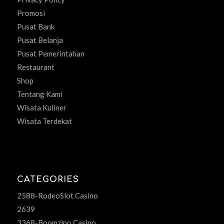
Promosi
Pusat Bank
Pusat Belanja
Pusat Pemerintahan
Restaurant
Shop
Tentang Kami
Wisata Kuliner
Wisata Terdekat
CATEGORIES
2588-RodeoSlot Casino
2639
3368-Boomzino Casino