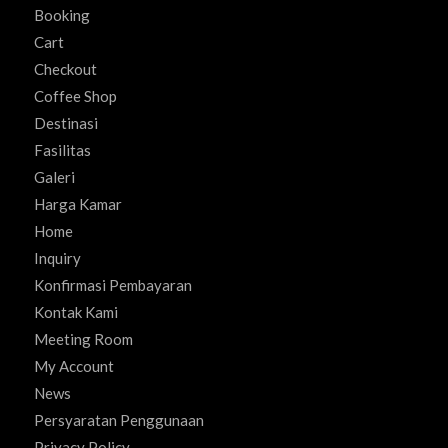
Booking
Cart
Checkout
Coffee Shop
Destinasi
Fasilitas
Galeri
Harga Kamar
Home
Inquiry
Konfirmasi Pembayaran
Kontak Kami
Meeting Room
My Account
News
Persyaratan Penggunaan
Privacy Policy