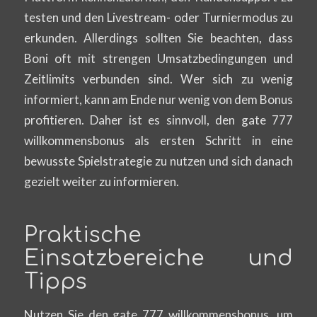
testen und den Livestream- oder Turniermodus zu
erkunden. Allerdings sollten Sie beachten, dass
Boni oft mit strengen Umsatzbedingungen und
Zeitlimits verbunden sind. Wer sich zu wenig
informiert, kann am Ende nur wenig von dem Bonus
profitieren. Daher ist es sinnvoll, den gate 777
willkommensbonus als ersten Schritt in eine
bewusste Spielstrategie zu nutzen und sich danach
gezielt weiter zu informieren.
Praktische
Einsatzbereiche und
Tipps
Nutzen Sie den gate 777 willkommensbonus, um