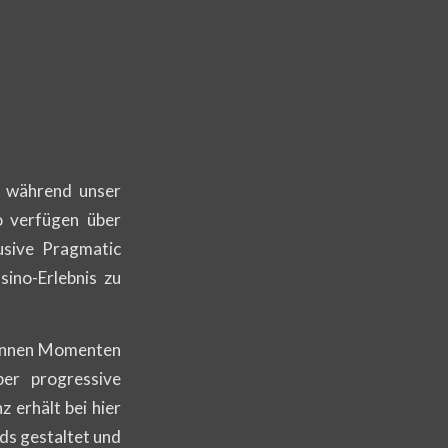
, während unser
o verfügen über
usive Pragmatic
sino-Erlebnis zu
 binnen Momenten
ber progressive
 erhält bei hier
s gestaltet und