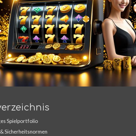
verzeichnis
ges Spielportfolio
 & Sicherheitsnormen