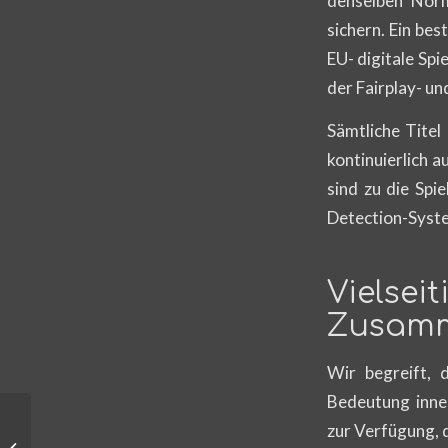
denselben Norm
sichern. Ein be
EU- digitale Sp
der Fairplay- un
Sämtliche Tite
kontinuierlich 
sind zu die Spi
Detection-Syste
Viels
Zusamm
Wir begreift, 
Bedeutung inne
DudeSpin Casino: Genießen Sie
zur Verfügung, 
hochwertige Unterhaltung inklusive