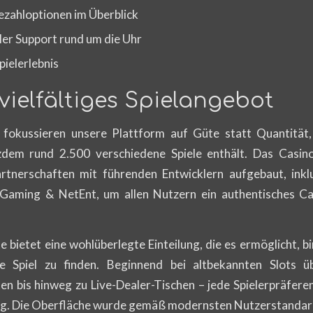
Bezahloptionen im Überblick
ler Support rund um die Uhr
ielerlebnis
vielfältiges Spielangebot
fokussieren unsere Plattform auf Güte statt Quantität
zdem rund 2.500 verschiedene Spiele enthält. Das Casin
artnerschaften mit führenden Entwicklern aufgebaut, inkl
 Gaming & NetEnt, um allen Nutzern ein authentisches Ca
 bietet eine wohlüberlegte Einteilung, die es ermöglicht,
 Spiel zu finden. Beginnend bei altbekannten Slots ü
 bis hinweg zu Live-Dealer-Tischen – jede Spielerpräferenz
ng. Die Oberfläche wurde gemäß modernsten Nutzerstandard