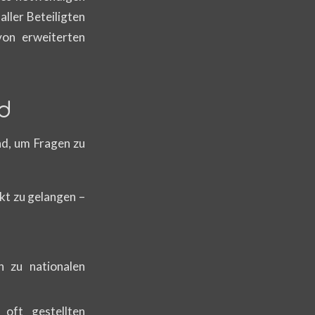
ller Beteiligten
von erweiterten
d
d, um Fragen zu
kt zu gelangen –
n zu nationalen
oft gestellten