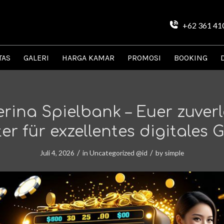
+62 361 41
TAS
GALERI
HARGA KAMAR
PROMOSI
BOOKING
rina Spielbank – Euer zuverl
er für exzellentes digitales
/
/
Juli 4, 2026
in
Uncategorized @id
by
simple