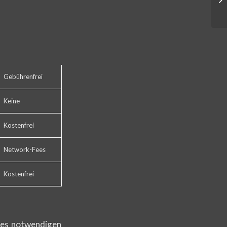
ge
Gebührenfrei
Keine
Kostenfrei
Network-Fees
Kostenfrei
des notwendigen