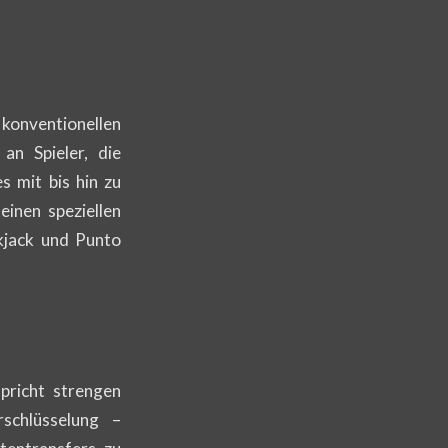
konventionellen
an Spieler, die
 mit bis hin zu
einen speziellen
ckjack und Punto
spricht strengen
schlüsselung –