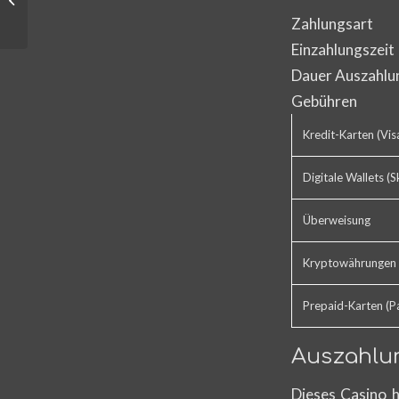
maximaler...
Zahlungsart
Einzahlungszeit
Dauer Auszahlu
Gebühren
Kredit-Karten (Vi
Digitale Wallets (Sk
Überweisung
Kryptowährungen (
Prepaid-Karten (P
Auszahlun
Dieses Casino 