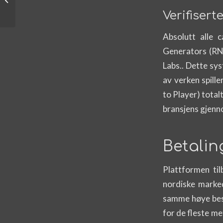
vedrørende Digital Valuta Spil
Verifisert
Absolutt alle 
Generators (RN
Labs.. Dette sys
av verken spille
to Player) totalt
bransjens gjenn
Betalin
Plattformen til
nordiske marked
samme høye besk
for de fleste me