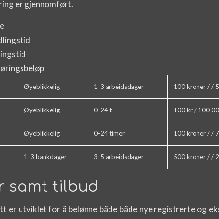
ring er gjennomført.
de
lingstid
ingstid
øringsbeløp
Øyeblikkelig
1-3 arbeidsdager
100 kroner / / 
Øyeblikkelig
0-24 t
100 kr / 100 00
Øyeblikkelig
0-24 timer
100 kroner / / 
1-3 bankdager
3-5 arbeidsdager
500 kroner / / 
 samt tilbud
t er utviklet for å belønne både både nye registrerte og eks