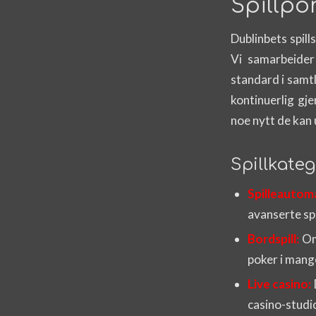
Spillpo
Dublinbets spill
Vi samarbeider
standard i samt
kontinuerlig gj
noe nytt de kan 
Spillkateg
Spilleautom
avanserte sp
Bordspill:
Omf
poker i mang
Live casino:
casino-studi