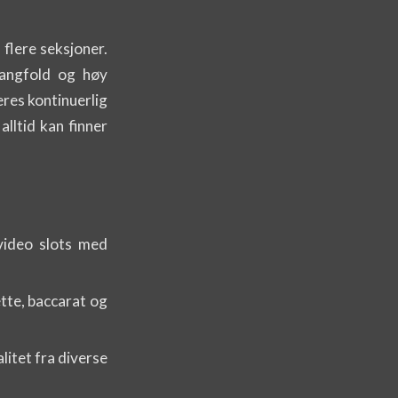
 flere seksjoner.
mangfold og høy
res kontinuerlig
lltid kan finner
video slots med
tte, baccarat og
litet fra diverse