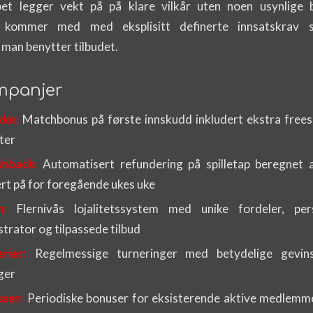
nbet legger vekt på på klare vilkår uten noen usynlige b
d kommer med med eksplisitt definerte innsatskrav 
r man benytter tilbudet.
mpanjer
kke:
Matchbonus på første innskudd inkludert ekstra frees
ter
shback:
Automatisert refundering på spilletap beregnet 
t på for foregående ukes uke
m:
Flernivås lojalitetssystem med unike fordeler, per
trator og tilpassede tilbud
rier:
Regelmessige turneringer med betydelige gevins
ger
ser:
Periodiske bonuser for eksisterende aktive medlemme