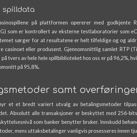
e spilldata
casinospillene på plattformen opererer med godkjent
G) som er kontrollert av eksterne testlaboratorier som 
temet sørger for at resultatene er helt tilfeldige og og ald
re casinoet eller produsent. Gjennomsnittlig samlet RTP (Ti
 på tvers av hele hele spillbiblioteket hos oss er på 96,2%, h
omsnitt på 95,8%.
gsmetoder samt overføringe
byr et et bredt variert utvalg av betalingsmetoder tilpas
et. Absolutt alle transaksjoner er beskyttet med 256-bits
yttelsesnivå som banker benytter bruker. Innskudd behand
toder, mens uttaksbetalinger vanligvis prosesseres innen tju