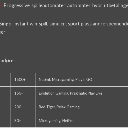
:
Progressive spilleautomater automater hvor utbetalinge
ingo, instant win-spill, simulert sport pluss andre spennende
ser
andører
1500+
NetEnt, Microgaming, Play’n GO
150+
Evolution Gaming, Pragmatic Play Live
200+
Red Tiger, Relax Gaming
80+
Microgaming, NetEnt