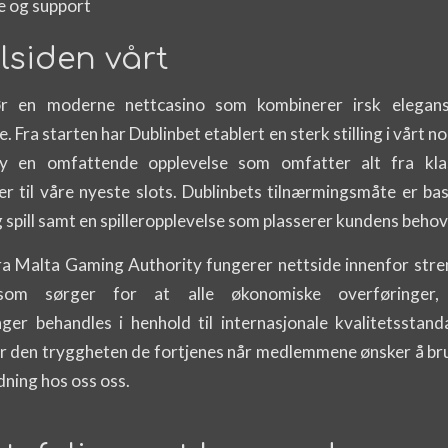
e og support
lsiden vårt
jør en moderne nettcasino som kombinerer irsk elegan
. Fra starten har Dublinbet etablert en sterk stilling i vårt 
y en omfattende opplevelse som omfatter alt fra klas
ter til våre nyeste slots. Dublinbets tilnærmingsmåte er bas
ng spill samt en spilleropplevelse som plasserer kundens behov 
fra Malta Gaming Authority fungerer
nettside
innenfor stre
r som sørger for at alle økonomiske overføringer,
ger behandles i henhold til internasjonale kvalitetsstand
den tryggheten de fortjenes når medlemmene ønsker å bru
dning hos oss oss.