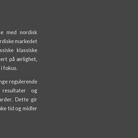
se med nordisk
nordiske markedet
siske klassiske
ert på ærlighet,
i fokus.
nge regulerende
 resultater og
arder. Dette gir
ke tid og midler