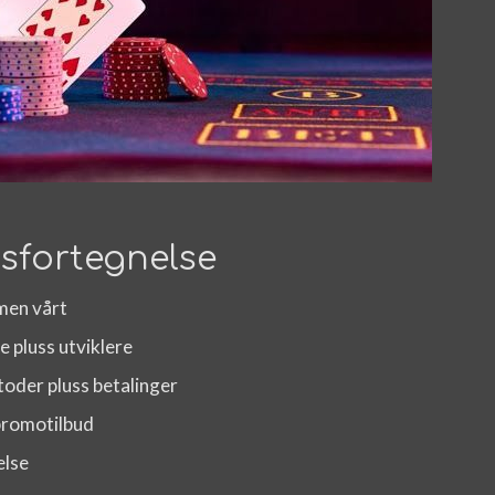
sfortegnelse
men vårt
je pluss utviklere
oder pluss betalinger
promotilbud
else