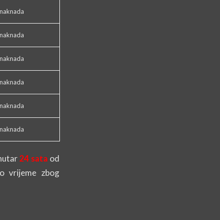
 naknada
 naknada
 naknada
 naknada
 naknada
 naknada
unutar
24 sata
od
no vrijeme zbog