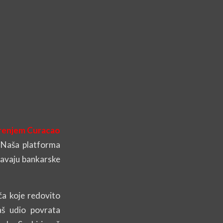
renjem Curacao
. Naša platforma
ljavaju bankarske
uća koje redovito
aš udio povrata