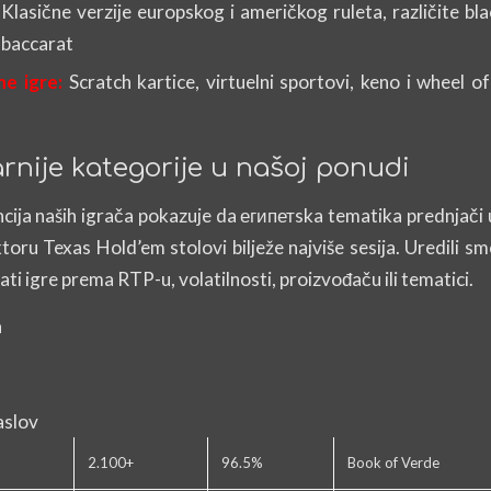
Klasične verzije europskog i američkog ruleta, različite bla
i baccarat
ne igre:
Scratch kartice, virtuelni sportovi, keno i wheel o
rnije kategorije u našoj ponudi
ncija naših igrača pokazuje da египетska tematika prednjači 
ktoru Texas Hold’em stolovi bilježe najviše sesija. Uredili s
ati igre prema RTP-u, volatilnosti, proizvođaču ili tematici.
a
aslov
2.100+
96.5%
Book of Verde