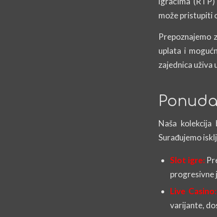
igračima (RTP)
može pristupiti 
Prepoznajemo zn
uplata i mogućn
zajednica uživa 
Ponuda
Naša kolekcija
Surađujemo isklj
Slot igre:
Pre
progresivne j
Live Casino:
varijante, d